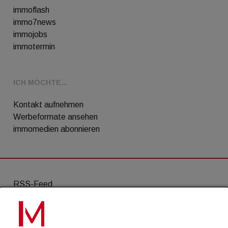
immoflash
immo7news
immojobs
immotermin
ICH MÖCHTE...
Kontakt aufnehmen
Werbeformate ansehen
immomedien abonnieren
RSS-Feed
AGB
Datenschutz