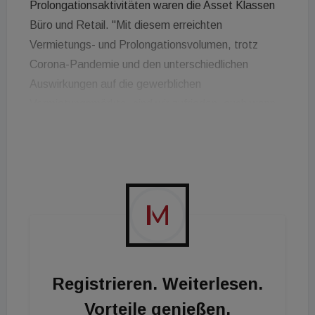
Prolongationsaktivitäten waren die Asset Klassen
Büro und Retail. "Mit diesem erreichten
Vermietungs- und Prolongationsvolumen, trotz
Corona-Pandemie und den unterschiedlichen
Auswirkungen auf die gewerblichen
Vermietungsmärkte, sind wir zufrieden, auch wenn
sich unser Vermietungsvolumen im Vergleich zum
Vorjahr um ca. 30.000 Quadratmeter reduziert hat",
sagt Markus Reinert, Vorsitzender der
Geschäftsführung und CEO der IC Immobilien.
Registrieren. Weiterlesen.
Vorteile genießen.