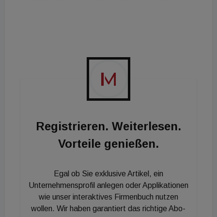
„Die re.comm war immer ein Ort für innovative
Ansätze, die die Immobilienbranche weiter bringen.
COVID-19 hat uns gezeigt, dass wir Krisen nur
gemeinsam schaffen. Wir bleiben weiter dran und
leisten bewusst unseren Beitrag!“
Registrieren. Weiterlesen.
Vorteile genießen.
Egal ob Sie exklusive Artikel, ein
Unternehmensprofil anlegen oder Applikationen
wie unser interaktives Firmenbuch nutzen
wollen. Wir haben garantiert das richtige Abo-