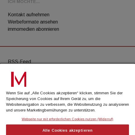
ICH MÖCHTE...
Kontakt aufnehmen
Werbeformate ansehen
immomedien abonnieren
RSS-Feed
AGB
Datenschutz
Wenn Sie auf „Alle Cookies akzeptieren“ klicken, stimmen Sie der
Kontakt
Speicherung von Cookies auf Ihrem Gerät zu, um die
Websitenavigation zu verbessern, die Websitenutzung zu analysieren
Impressum
und unsere Marketingbemühungen zu unterstützen.
Mediadaten
Webseite nur mit erforderlichen Cookies nutzen (Widerruf)
Alle Cookies akzeptieren
© Cachalot Media House GmbH - Alle Rechte