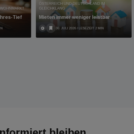
ÖSTERREICH UND DEUTSCHLAND IM
T WOHNMARKT
GLEICHKLANG
hres-Tief
Mieten immer weniger leistbar
IN
30. JULI 2026
/ LESEZEIT 2 MIN
Informiert bleiben.