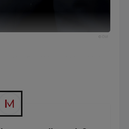
© ÖVI
 im positiven Sinne. Ich freue mich schon auf den Input
plinen und den Austausch mit Top-Playern aus der
gartige Kombination ist gefragter denn je: Wie die
, sind in der heutigen Zeit neue Visionen, Querdenken
g.“