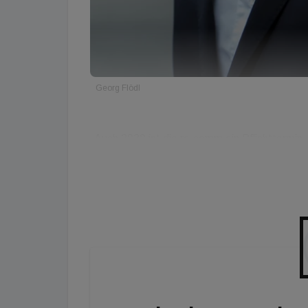
Georg Flödl
„Auch 2020 ist die re.comm ein Pflichttermin -
von Expert/-innen aus verschiedensten Diszi
Immobilienwirtschaft. Genau eine solche einzi
Erfahrungen der letzten Monate gezeigt haben
und geistige Flexibilität (über)lebensnotwendi