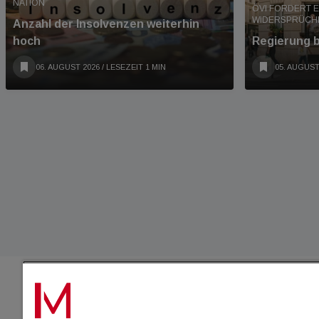
NATION
ÖVI FORDERT 
WIDERSPRÜCH
Anzahl der Insolvenzen weiterhin
hoch
Regierung 
06. AUGUST 2026
/ LESEZEIT 1 MIN
05. AUGUST
IMMO