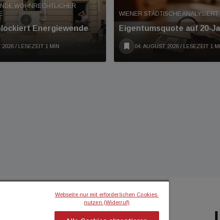
ENDE WOHNRECHTLICHER
E
WIENER STÄDTISCHE ANALYSIER
blockiert Energiewende
Eigentumsquote auf 20-Ja
 2026
/ LESEZEIT 1 MIN
04. AUGUST 2026
/ LESEZEIT 1 M
Webseite nur mit erforderlichen Cookies 
nutzen (Widerruf)
BILIEN MAGAZIN
ICH MÖCHTE...