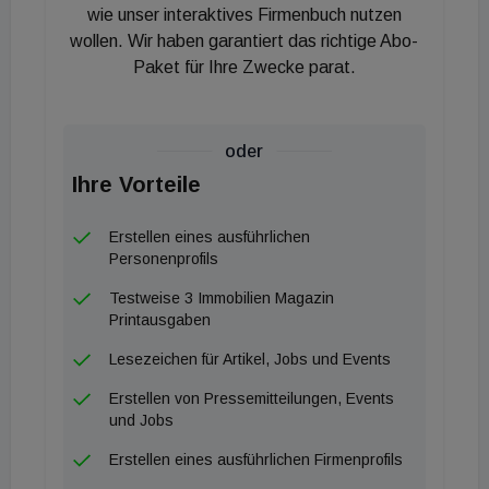
Stadt‘, in dem auch der Community-Aspekt eine
wie unser interaktives Firmenbuch nutzen
wollen. Wir haben garantiert das richtige Abo-
wichtige Rolle spielt und so ein attraktives
Paket für Ihre Zwecke parat.
Wohnumfeld für Generationen geschaffen wird“,
betont Gunther Hingsammer, CSO der IFA.
oder
Ihre Vorteile
Erstellen eines ausführlichen
Personenprofils
Testweise 3 Immobilien Magazin
Printausgaben
Lesezeichen für Artikel, Jobs und Events
Erstellen von Pressemitteilungen, Events
und Jobs
Erstellen eines ausführlichen Firmenprofils