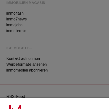
IMMOBILIEN MAGAZIN
immoflash
immo7news
immojobs
immotermin
ICH MÖCHTE...
Kontakt aufnehmen
Werbeformate ansehen
immomedien abonnieren
RSS-Feed
AGB