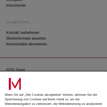
immotermin
ICH MÖCHTE...
Kontakt aufnehmen
Werbeformate ansehen
immomedien abonnieren
RSS-Feed
AGB
Datenschutz
Wenn Sie auf „Alle Cookies akzeptieren“ klicken, stimmen Sie der
Kontakt
Speicherung von Cookies auf Ihrem Gerät zu, um die
Websitenavigation zu verbessern, die Websitenutzung zu analysieren
Impressum