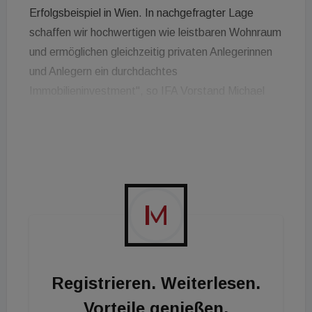
Erfolgsbeispiel in Wien. In nachgefragter Lage
schaffen wir hochwertigen wie leistbaren Wohnraum
und ermöglichen gleichzeitig privaten Anlegerinnen
und Anlegern ein durchdachtes
Immobilieninvestment", so IFA Vorstand Michael
Baert. "Mit Fertigstellung sind so gut wie alle
Wohnungen vermietet, die geplante Bauzeit wurde
eingehalten, das Gebäude trotz ständig steigender
Baupreise innerhalb der kalkulierten Kosten
realisiert. Danke an alle, die an diesem IFA Projekt
mitgewirkt haben."
Registrieren. Weiterlesen.
Vorteile genießen.