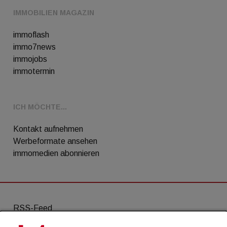
IMMOBILIEN MAGAZIN
immoflash
immo7news
immojobs
immotermin
ICH MÖCHTE...
Kontakt aufnehmen
Werbeformate ansehen
immomedien abonnieren
RSS-Feed
AGB