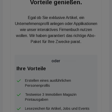
Vorteile genießen.
Hauptbahnhofs. Von den künftigen rund 70.000 m²
Mietfläche sind bereits 80 Prozent vorvermietet.
Die Anlage wird rund 300 Tiefgaragenstellplätze, E-
Egal ob Sie exklusive Artikel, ein
Mobilitäts-Ladestationen, Sharing Points und etwa
Unternehmensprofil anlegen oder Applikationen
950 Fahrradstellplätze bieten. Elementum ist für
wie unser interaktives Firmenbuch nutzen
wollen. Wir haben garantiert das richtige Abo-
LEED Gold vorzertifiziert und für WiredScore Gold
Paket für Ihre Zwecke parat.
vorgesehen.
oder
Ihre Vorteile
Erstellen eines ausführlichen
Personenprofils
Testweise 3 Immobilien Magazin
Printausgaben
Lesezeichen für Artikel, Jobs und Events