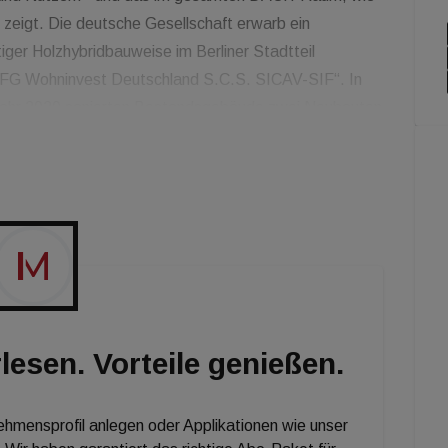
zeigt. Die deutsche Gesellschaft erwarb ein
er Holzhybridbauweise im Berliner Stadtteil
s „FG Wohninvest Deutschland S.C.S. SICAV-SIF“. In
Jahr 2020 sanierten Bestandsgebäude zwei Neubauten
fgeschossigen Altbau sowie den sechsgeschossigen
und drei Gewerbeeinheiten. Auf die Gesamtfläche von
 m² auf Büro und 296 m² auf Gastronomie. Die Gebäude
lesen. Vorteile genießen.
nehmensprofil anlegen oder Applikationen wie unser