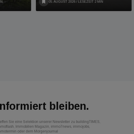
IN
05. AUGUST 2026
/ LESEZEIT 2 MIN
Informiert bleiben.
effen Sie eine Selektion unserer Newsletter zu buildingTIMES,
mmoflash, Immobilien Magazin, immo7news, immojobs,
mmotermin oder dem Morgenjournal