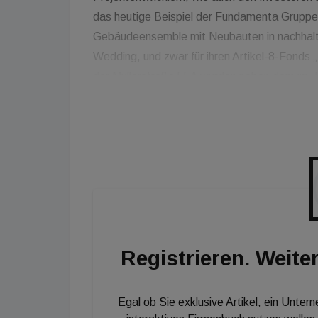
das heutige Beispiel der Fundamenta Gruppe 
Gebäudeensemble mit Neubauten in nachhaltig
Wedding, und zwar für ihren Artikel-8-Fond
der Müllerstraße 55A wurden neben dem im 
in Holzhybridbauweise errichtet. In dem fün
Neubauten gibt es insgesamt 38 Wohnungen 
3.118 m² entfallen 2.681 m² auf Wohnen, 85
sind vollständig vermietet.
Registrieren. Weiter
Egal ob Sie exklusive Artikel, ein Unter