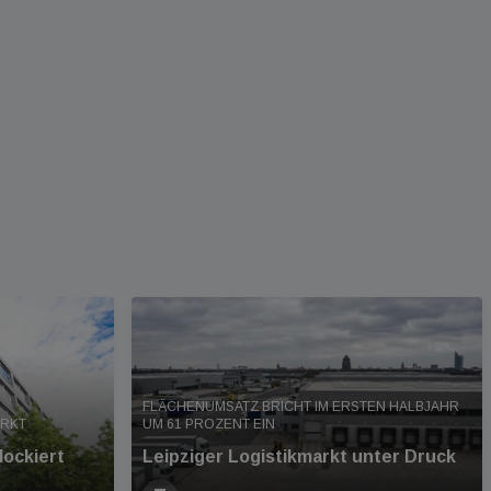
FLÄCHENUMSATZ BRICHT IM ERSTEN HALBJAHR
ARKT
UM 61 PROZENT EIN
lockiert
Leipziger Logistikmarkt unter Druck