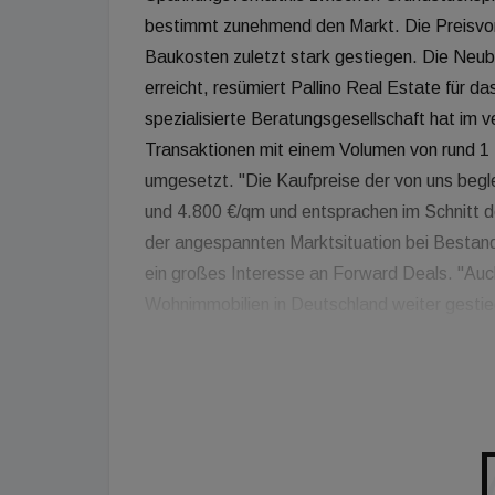
bestimmt zunehmend den Markt. Die Preisvors
Baukosten zuletzt stark gestiegen. Die Neu
erreicht, resümiert Pallino Real Estate für 
spezialisierte Beratungsgesellschaft hat im v
Transaktionen mit einem Volumen von rund 1 
umgesetzt. "Die Kaufpreise der von uns beg
und 4.800 €/qm und entsprachen im Schnitt 
der angespannten Marktsituation bei Bestands
ein großes Interesse an Forward Deals. "Auc
Wohnimmobilien in Deutschland weiter gestie
Globalverkäufe in Form einer Neubau-Forwar
"Nach wie vor bedeuten langwierige und oft
Unsicherheit für Entwickler wie Investoren",
an modernen Wohnungsneubauten - auch vor 
Zuschnitt und Nachhaltigkeit - unverändert hoc
die Entwicklungen von Realwerten und Zins nic