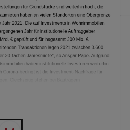
tellungen für Grundstücke sind weiterhin hoch, die
baumieten haben an vielen Standorten eine Obergrenze
das Jahr 2021. Die auf Investments in Wohnimmobilien
ergangenen Jahr für institutionelle Auftraggeber
Mrd. € geprüft und für insgesamt 300 Mio. €
leitenden Transaktionen lagen 2021 zwischen 3.600
der 30-fachen Jahresmiete", so Ansgar Pape. Aufgrund
immobilien haben institutionelle Investoren weiterhin
h Corona-bedingt ist die Investment-Nachfrage für
gen. Gleichzeitig stehen bei Bauträgern
d-Transaktion unverändert hoch im Kurs", so Pape.
 schwierige Genehmigungsprozesse zusätzliche
 so Klaus Niewöhner-Pape. "Gleichwohl ist der Bedarf
dem Hintergrund aktueller Anforderungen an Größe,
h. Investitionen in diesen Sektor bleiben mit Blick auf
ht nur eine attraktive Asset-Klasse, sie liefern auch