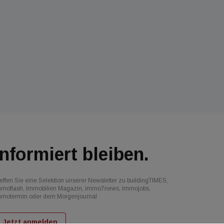
Informiert bleiben.
effen Sie eine Selektion unserer Newsletter zu buildingTIMES,
mmoflash, Immobilien Magazin, immo7news, immojobs,
mmotermin oder dem Morgenjournal
Jetzt anmelden