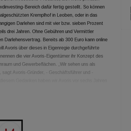
investing-Bereich dafür fertig gestellt. So können
algeschützten Kremplhof in Leoben, oder in das
ngigen Darlehen sind mit vier bzw. sieben Prozent
eils drei Jahren. Ohne Gebühren und Vermittler
nen Darlehensvertrag. Bereits ab 300 Euro kann online
ll Avoris über dieses in Eigenregie durchgeführte
nennen die vier Avoris-Eigentümer ihr Konzept des
hnraum und Gewerbeflächen. „Wir sehen uns als
, sagt Avoris-Gründer, - Geschäftsführer und -
 diesem Gedanken haben wir Avoris vor sechs Jahren
r, die zur Altersvorsorge in ein regionales
obilie war ein Mehrparteienhaus in der Rosinagasse im
emaligen Schulfreunde Hermann Neuburger, Dominik
iesinger mit ihren privaten Ersparnissen gemeinsam
in die Altersvorsorge gedacht, eine Art
arauf kauften sie ein weiteres Zinshaus, gründen 2014