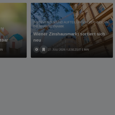
INSOLVENZEN UND AUFTEILUNGEN VERÄNDERN
DIE MARKTDYNAMIK
IM
Wiener Zinshausmarkt sortiert sich
tbar
neu
IN
27. JULI 2026
/ LESEZEIT 1 MIN