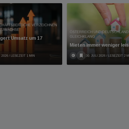
SCHÄFTSBEREICHE VERZEICHNEN
 ZUWÄCHSE
ÖSTERREICH UND DEUTSCHLAND 
GLEICHKLANG
eigert Umsatz um 17
Mieten immer weniger leis
 2026
/ LESEZEIT 1 MIN
30. JULI 2026
/ LESEZEIT 2 M