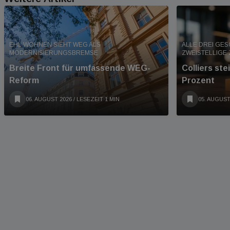
EHL WOHNEN SIEHT WEG ALS
ALLE DREI GE
MODERNISIERUNGSBREMSE
ZWEISTELLIGE
Breite Front für umfassende WEG-
Colliers st
Reform
Prozent
06. AUGUST 2026
/ LESEZEIT 1 MIN
05. AUGUST