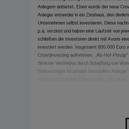
Anlegern anbietet. Eben wurde der neue Crowd
Anleger entweder in ein Zinshaus, den denkm
Unternehmen selbst investieren. Diese nachra
p.a. verzinst und haben eine Laufzeit von jew
schließen die Investoren direkt mit Avoris ei
investiert werden. Insgesamt 800.000 Euro wi
Crowdinvesting aufnehmen. „Ab-Hof-Prinzip“ 
direkten Vertriebes durch Schaffung von Wo
Nahversorger für private Immobilien-Anleger“
Finanzchef Dominik Peherstorfer. „Mit genau
gegründet. Damals waren wir selbst die Anlege
Immobilienprojekt investiert haben.“ Die Imm
15. Wiener Gemeindebezirk, das die vier eh
Peherstorfer, Christian Sageder und Peter W
gekauft haben. „Für uns war das als Einstieg 
Pensionsfonds“, erklärt Peherstorfer. Kurz d