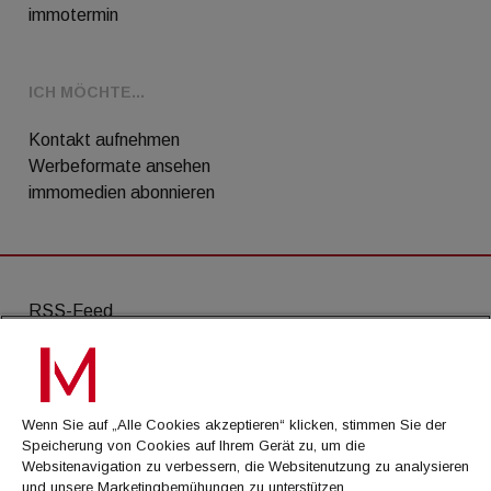
immotermin
ICH MÖCHTE...
Kontakt aufnehmen
Werbeformate ansehen
immomedien abonnieren
RSS-Feed
AGB
Datenschutz
Wenn Sie auf „Alle Cookies akzeptieren“ klicken, stimmen Sie der
Kontakt
Speicherung von Cookies auf Ihrem Gerät zu, um die
Websitenavigation zu verbessern, die Websitenutzung zu analysieren
Impressum
und unsere Marketingbemühungen zu unterstützen.