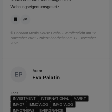
Wohnungseigentumsgesetz.
© Cachalot Media House GmbH - Veröffentlicht am 12.
November 2021 - zuletzt bearbeitet am 17. Dezember
2025
Autor
EP
Eva Palatin
Tags
INVESTMENT
INTERNATIONAL
MARKT
IMMO7
IMMOVLOG
IMMO-VLOG
IMMO7NEWS
EVERGRANDE