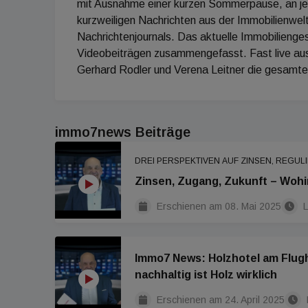
mit Ausnahme einer kurzen Sommerpause, an jed
kurzweiligen Nachrichten aus der Immobilienwelt
Nachrichtenjournals. Das aktuelle Immobilienges
Videobeiträgen zusammengefasst. Fast live au
Gerhard Rodler und Verena Leitner die gesamt
immo7news Beiträge
DREI PERSPEKTIVEN AUF ZINSEN, REG
Zinsen, Zugang, Zukunft – Wohi
Erschienen am
08. Mai 2025
L
Immo7 News: Holzhotel am Flug
nachhaltig ist Holz wirklich
Erschienen am
24. April 2025