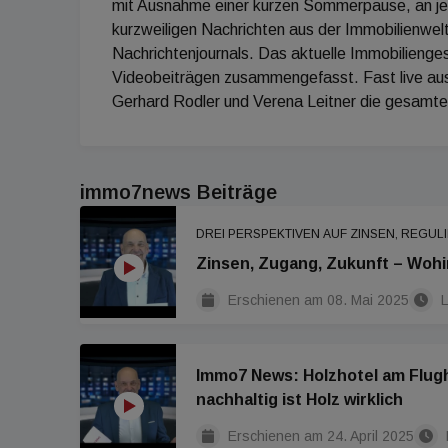
mit Ausnahme einer kurzen Sommerpause, an jed
kurzweiligen Nachrichten aus der Immobilienwelt
Nachrichtenjournals. Das aktuelle Immobilienges
Videobeiträgen zusammengefasst. Fast live au
Gerhard Rodler und Verena Leitner die gesamt
immo7news Beiträge
DREI PERSPEKTIVEN AUF ZINSEN, REG
Zinsen, Zugang, Zukunft – Wohi
Erschienen am
08. Mai 2025
L
Immo7 News: Holzhotel am Flug
nachhaltig ist Holz wirklich
Erschienen am
24. April 2025