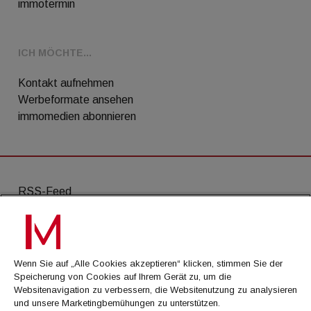
immotermin
ICH MÖCHTE...
Kontakt aufnehmen
Werbeformate ansehen
immomedien abonnieren
RSS-Feed
AGB
Datenschutz
Wenn Sie auf „Alle Cookies akzeptieren“ klicken, stimmen Sie der
Kontakt
Speicherung von Cookies auf Ihrem Gerät zu, um die
Websitenavigation zu verbessern, die Websitenutzung zu analysieren
Impressum
und unsere Marketingbemühungen zu unterstützen.