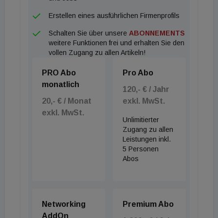
entspricht. Dominiert wurde das Marktgeschehen in
Erstellen eines ausführlichen Firmenprofils
Österreich vom Einzelhandel mit einem Anteil von
Schalten Sie über unsere
ABONNEMENTS
46 Prozent und dem Hotelsektor mit 19 Prozent.
weitere Funktionen frei und erhalten Sie den
Der Wohnungsbereich entwickelte sich aufgrund
vollen Zugang zu allen Artikeln!
weniger Fondsverkäufe etwas verhaltener. Eine
PRO Abo
Pro Abo
signifikante Veränderung zeigt sich bei der Struktur
monatlich
der Käufer: Erstmals seit drei Jahren stellten
120,- € / Jahr
20,- € / Monat
exkl. MwSt.
internationale Investoren mit 64 Prozent wieder die
exkl. MwSt.
Mehrheit, während der Anteil institutioneller Anleger
Unlimitierter
auf 59 Prozent stieg. Für das zweite Quartal 2026
Zugang zu allen
Leistungen inkl.
erwartet Colliers eine anhaltend stabile, aber
5 Personen
selektive Marktphase mit kontinuierlicher
Abos
Transaktionstätigkeit.
Networking
Premium Abo
AddOn