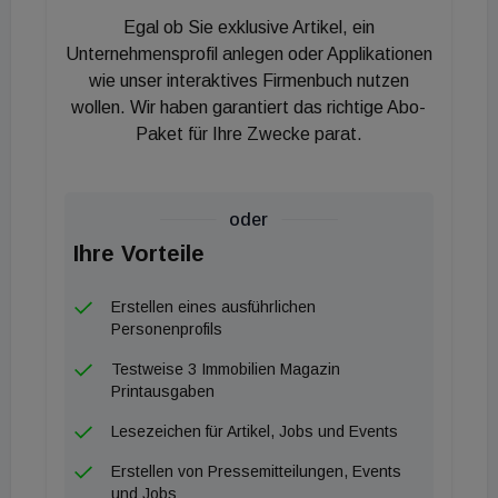
Healthcare- und Senior-Living-Objekte. Im
Egal ob Sie exklusive Artikel, ein
Einzelhandelssektor stehen defensive Formate wie
Unternehmensprofil anlegen oder Applikationen
Fachmarktzentren und lebensmittelgeankerte
wie unser interaktives Firmenbuch nutzen
wollen. Wir haben garantiert das richtige Abo-
Immobilien im Fokus. Hotelinvestments bewegen
Paket für Ihre Zwecke parat.
sich in einem Spannungsfeld, in dem Investoren
aktuell eher taktisch agieren und flexible,
renditestarke Konzepte bevorzugen. Ein zentrales
oder
Thema bleibt das Segment ESG, wobei sich der
Ihre Vorteile
Schwerpunkt von reinen Berichtspflichten hin zur
tatsächlichen Performance der Gebäude und zur
Erstellen eines ausführlichen
Rolle der Finanzierungspartner verschiebt.
Personenprofils
Testweise 3 Immobilien Magazin
Der österreichische Investmentmarkt verzeichnete
Printausgaben
im ersten Quartal 2026 ein Transaktionsvolumen
Lesezeichen für Artikel, Jobs und Events
von 548 Millionen Euro, was einem Zuwachs von
Erstellen von Pressemitteilungen, Events
zehn Prozent im Vergleich zum Vorjahreszeitraum
und Jobs