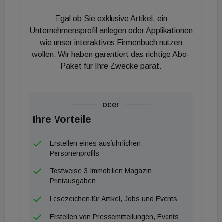
Perspektiven schaffen oder gesellschaftlichen
Egal ob Sie exklusive Artikel, ein
Mehrwert leisten. Idealerweise kann das
Unternehmensprofil anlegen oder Applikationen
eingereichte Projekt mit dem Spendenerlös des
wie unser interaktives Firmenbuch nutzen
wollen. Wir haben garantiert das richtige Abo-
Immobilienballs vollständig realisiert werden. Für
Paket für Ihre Zwecke parat.
eine gültige Einreichung müssen die Organisationen
den Besitz eines Spendengütesiegels oder die
Möglichkeit der steuerlichen Absetzbarkeit
oder
vorweisen. Es muss sich um eine österreichische
Ihre Vorteile
Organisation mit einem nationalen oder
internationalen Herzensprojekt handeln, dessen
Erstellen eines ausführlichen
Start bzw. Finanzierung nach dem 12. Jänner 2027
Personenprofils
liegt. Neben der vollständigen Abdeckung des
Testweise 3 Immobilien Magazin
Budgets durch die erwartete Spendensumme wird
Printausgaben
ein klares, strukturiertes Konzept mit Angaben zum
Lesezeichen für Artikel, Jobs und Events
Vorhaben, dessen Umsetzung, dem
Erstellen von Pressemitteilungen, Events
Leistungsumfang sowie dem geplanten Budget