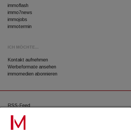
immoflash
immo7news
immojobs
immotermin
ICH MÖCHTE...
Kontakt aufnehmen
Werbeformate ansehen
immomedien abonnieren
RSS-Feed
AGB
Datenschutz