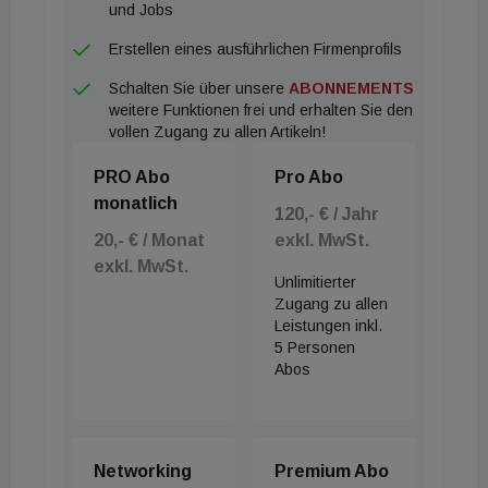
und Jobs
vorausgesetzt.
Erstellen eines ausführlichen Firmenprofils
Schalten Sie über unsere
ABONNEMENTS
Ab sofort können Organisationen ihre Bewerbungen
weitere Funktionen frei und erhalten Sie den
digital an immobilienball@epmedia.at richten,
vollen Zugang zu allen Artikeln!
wobei die Einreichfrist am 4. September 2026
PRO Abo
Pro Abo
endet. Weitere Informationen finden Interessierte
monatlich
unter
www.immobilienball.at/charity
. Das
120,- € / Jahr
20,- € / Monat
exkl. MwSt.
anschließende öffentliche Online-Voting findet vom
exkl. MwSt.
28. September bis 30. Oktober 2026 auf der
Unlimitierter
Website des Immobilienballs statt. Das
Zugang zu allen
Leistungen inkl.
Siegerprojekt wird Ende November 2026 bekannt
5 Personen
gegeben und erhält den gesamten Erlös aus den
Abos
verkauften Spendenkarten. Der Immobilienball
selbst findet am 12. Jänner 2027 zum 21. Mal in der
Wiener Hofburg statt und zählt zu den
Networking
Premium Abo
gesellschaftlichen Fixpunkten der österreichischen