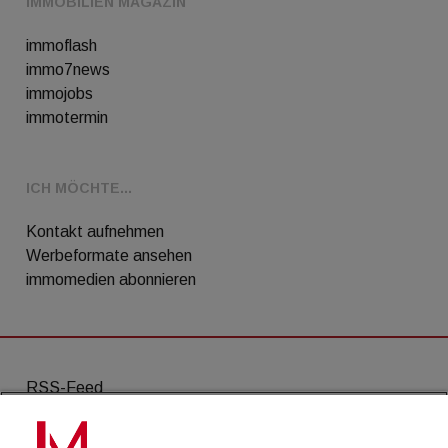
IMMOBILIEN MAGAZIN
immoflash
immo7news
immojobs
immotermin
ICH MÖCHTE...
Kontakt aufnehmen
Werbeformate ansehen
immomedien abonnieren
RSS-Feed
AGB