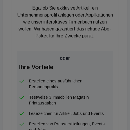
eine große Freude, dass wir jedes Jahr aufs Neue
Egal ob Sie exklusive Artikel, ein
zusammen mit unseren Sponsoren und Ballgästen
Unternehmensprofil anlegen oder Applikationen
eine Charity Organisation unterstützen zu können."
wie unser interaktives Firmenbuch nutzen
wollen. Wir haben garantiert das richtige Abo-
Football Helps bietet seit 2011 Kindern in Burundi
Paket für Ihre Zwecke parat.
ein sicheres Umfeld, in dem sie sich mit Sport,
Alltagsbildung und sozialen Aktivitäten ganzheitlich
weiterentwickeln und altersgerecht betreut werden.
oder
Dabei nehmen über 800 Buben und Mädchen an
Ihre Vorteile
drei Projektstandorten in und um Bujumbura, der
größten Stadt des Landes, ganzjährig an den
Erstellen eines ausführlichen
Programmen von Football Helps teil. Mithilfe der
Personenprofils
Immobilienballspende entstehen in Kabezi, vor den
Testweise 3 Immobilien Magazin
Toren von Bujumbura, Sanitäreinrichtungen,
Printausgaben
Garderoben, Lagerräume und eine kleine
Lesezeichen für Artikel, Jobs und Events
Wohneinheit für einen Betreuer des Umoja Youth
Erstellen von Pressemitteilungen, Events
Center. "Es ist unbeschreiblich was der Sieg des
und Jobs