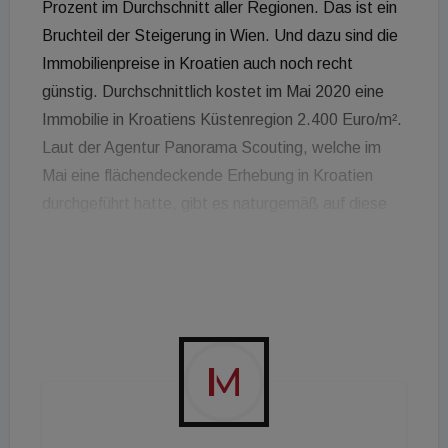
Prozent im Durchschnitt aller Regionen. Das ist ein
Bruchteil der Steigerung in Wien. Und dazu sind die
Immobilienpreise in Kroatien auch noch recht
günstig. Durchschnittlich kostet im Mai 2020 eine
Immobilie in Kroatiens Küstenregion 2.400 Euro/m².
Laut der Agentur Panorama Scouting, welche im
Mai eine flächendeckende Erhebung in Kroatien
durchgeführt hatte, gibt es naturgemäß auf diese
Preise starke Preisaufschläge für Meerblick und die
Nähe zum Meer. Unterschiede bei den
Quadratmeterpreisen gibt es in den Kategorien
Häusern / Villen und Wohnungen / Appartements.
Die teuersten Regionen sind Dubrovnik, Split, die
Insel Hvar, Rovinj und Opatija. Die günstigsten
Regionen sind Karlobag / Starigrad Paklenica und
Senj. Außerdem gilt: Gemeinsam schaffen wir das!