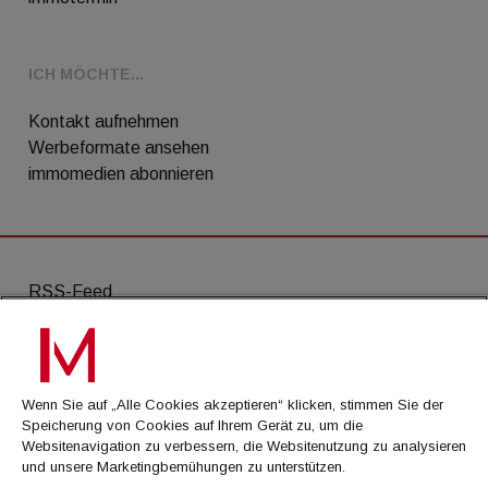
ICH MÖCHTE...
Kontakt aufnehmen
Werbeformate ansehen
immomedien abonnieren
RSS-Feed
AGB
Datenschutz
Wenn Sie auf „Alle Cookies akzeptieren“ klicken, stimmen Sie der
Kontakt
Speicherung von Cookies auf Ihrem Gerät zu, um die
Websitenavigation zu verbessern, die Websitenutzung zu analysieren
Impressum
und unsere Marketingbemühungen zu unterstützen.
Mediadaten