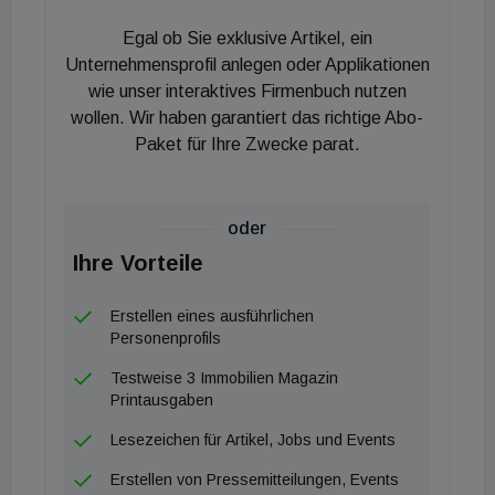
C&A, M&S, Humanic, Tommy Hilfiger, Tiger, Iwant,
Egal ob Sie exklusive Artikel, ein
Superdry, Replay, Orsay, Gant, s.Oliver, Steilmann
Unternehmensprofil anlegen oder Applikationen
und vielen mehr. Da die CPI Property Group rund 77
wie unser interaktives Firmenbuch nutzen
wollen. Wir haben garantiert das richtige Abo-
Prozent der Aktien an der Immofinanz hält, handelt
Paket für Ihre Zwecke parat.
es sich bei diesem Ankauf rechtlich um eine
„Transaktion mit nahestehenden Rechtsträgern“.
oder
Ihre Vorteile
Erstellen eines ausführlichen
Personenprofils
Testweise 3 Immobilien Magazin
Printausgaben
Lesezeichen für Artikel, Jobs und Events
Erstellen von Pressemitteilungen, Events