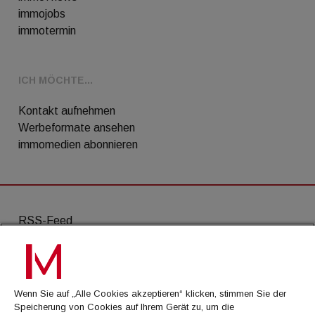
immojobs
immotermin
ICH MÖCHTE...
Kontakt aufnehmen
Werbeformate ansehen
immomedien abonnieren
RSS-Feed
AGB
Datenschutz
Wenn Sie auf „Alle Cookies akzeptieren“ klicken, stimmen Sie der
Kontakt
Speicherung von Cookies auf Ihrem Gerät zu, um die