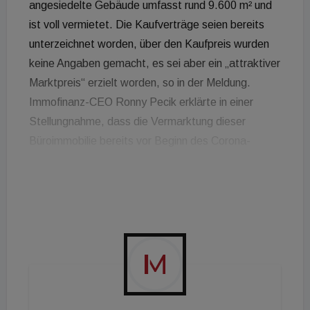
angesiedelte Gebäude umfasst rund 9.600 m² und
ist voll vermietet. Die Kaufverträge seien bereits
unterzeichnet worden, über den Kaufpreis wurden
keine Angaben gemacht, es sei aber ein „attraktiver
Marktpreis“ erzielt worden, so in der Meldung.
Immofinanz-CEO Ronny Pecik erklärte in einer
Stellungnahme, dass die Vermarktung dieser
Büroimmobilie bereits vor Beginn des Corona-
Lockdowns gestartet sei und in den letzten
Monaten ohne negative Auswirkungen fortgeführt
werden konnte: „Mit dem Ergebnis sind wir sehr
zufrieden“. Im Zuge unserer Portfoliostrategie
werde sich die Immofinanz im Bürobereich
unverändert auf das weitere Wachstum
konzentrieren. Das soll auch künftig sowohl über
selektive Zukäufe als auch weitere