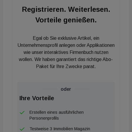
Eigenentwicklungen geschehen." Das Deutschland-
Registrieren. Weiterlesen.
Portfolio der Immofinanz umfasst per 31. März
Vorteile genießen.
2020 einen Buchwert von 650,0 Millionen Euro (12,8
Prozent des gesamten Portfolios) und ist
größtenteils im Düsseldorfer Medienhafen
Egal ob Sie exklusive Artikel, ein
angesiedelt. Dort entsteht mit dem myhive
Unternehmensprofil anlegen oder Applikationen
Medienhafen ein neues Bürohochhaus mit rund
wie unser interaktives Firmenbuch nutzen
wollen. Wir haben garantiert das richtige Abo-
21.000 m². Die Fertigstellung ist für Mitte des
Paket für Ihre Zwecke parat.
kommenden Jahres geplant.
oder
Ihre Vorteile
Erstellen eines ausführlichen
Personenprofils
Testweise 3 Immobilien Magazin