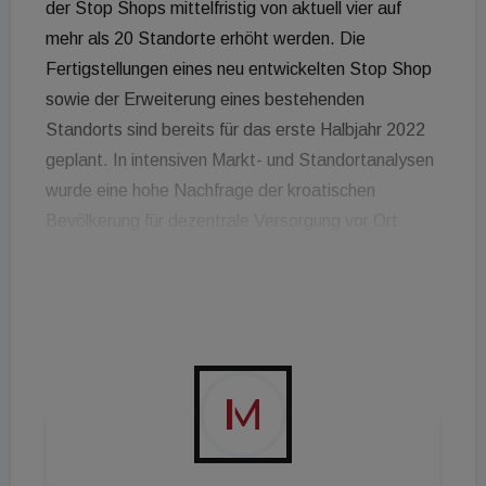
der Stop Shops mittelfristig von aktuell vier auf
mehr als 20 Standorte erhöht werden. Die
Fertigstellungen eines neu entwickelten Stop Shop
sowie der Erweiterung eines bestehenden
Standorts sind bereits für das erste Halbjahr 2022
geplant. In intensiven Markt- und Standortanalysen
wurde eine hohe Nachfrage der kroatischen
Bevölkerung für dezentrale Versorgung vor Ort
festgestellt. Folglich hat sich die immofinanz in
Kroatien 22 Grundstücke in mittelgroßen
kroatischen Städten für die Etablierung ihre Stop
Shop Retail Parks gesichert. Der Kaufpreis für alle
Grundstücke beläuft sich auf insgesamt rund 80
Mio. Euro „Kroatien ist ein vielversprechender
Markt, der mit einer kräftigen Rückkehr des
Wirtschaftswachstums sowie einem steigenden