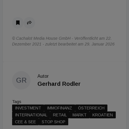
© Cachalot Media House GmbH - Veröffentlicht am 22.
Dezember 2021 - zuletzt bearbeitet am 29. Januar 2026
Autor
GR
Gerhard Rodler
Tags
INVESTMENT
IMMOFINANZ
ÖSTERREICH
INTERNATIONAL
RETAIL
MARKT
KROATIEN
CEE & SEE
STOP SHOP