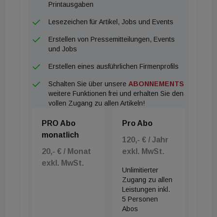
wird sich auf insgesamt rund 250,0 Mio. Euro
Printausgaben
belaufen. Das STOP SHOP Portfolio der
Lesezeichen für Artikel, Jobs und Events
IMMOFINANZ umfasst 99 Retail Parks
Erstellen von Pressemitteilungen, Events
(Bestandsimmobilien) mit einer vermietbaren Fläche
und Jobs
von rund 750.000 m² in zehn Ländern: Slowakei (16
Erstellen eines ausführlichen Firmenprofils
STOP SHOPs), Slowenien (14), Ungarn (14),
Schalten Sie über unsere
ABONNEMENTS
Serbien (14), Österreich (13), Tschechien (12),
weitere Funktionen frei und erhalten Sie den
Polen (10), Kroatien (4), Italien (1) und Rumänien
vollen Zugang zu allen Artikeln!
(1).
PRO Abo
Pro Abo
monatlich
120,- € / Jahr
20,- € / Monat
exkl. MwSt.
exkl. MwSt.
Unlimitierter
Zugang zu allen
Leistungen inkl.
5 Personen
Abos