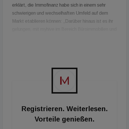
erklärt, die Immofinanz habe sich in einem sehr
schwierigen und wechselhaften Umfeld auf dem
Markt etablieren können: „Darüber hinaus ist es ihr
gelungen, mit myhive im Bereich Büroimmobilien und
mit Stop Shop im Bereich Fachmarkt- und
Einkaufszentren starke Immobilienmarken zu
kreieren. Sie ist damit einer der Vorreiter der
Branche und auch aus diesem Grund ein echter
Leitbetrieb.“
Registrieren. Weiterlesen.
Vorteile genießen.