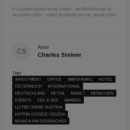
© Cachalot Media House GmbH - Veröffentlicht am 16.
Dezember 2020 - zuletzt bearbeitet am 29. Januar 2026
Autor
CS
Charles Steiner
Tags
INVESTMENT
OFFICE
IMMOFINANZ
HOTEL
ÖSTERREICH
INTERNATIONAL
DEUTSCHLAND
RETAIL
MARKT
MENSCHEN
EVENTS
CEE & SEE
AWARDS
LEITBETRIEBE AUSTRIA
KATRIN GÖGELE-CELEDA
MONICA RINTERSBACHER