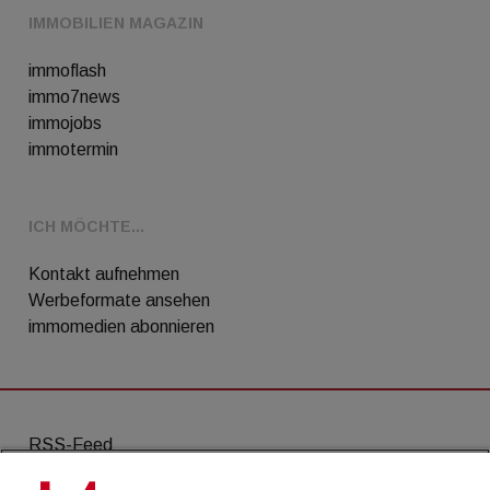
IMMOBILIEN MAGAZIN
immoflash
immo7news
immojobs
immotermin
ICH MÖCHTE...
Kontakt aufnehmen
Werbeformate ansehen
immomedien abonnieren
RSS-Feed
AGB