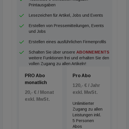
Ersparnissen (meist in Aktien veranlagt) besichert
Printausgaben
sind. Übrigens sind zuletzt auch die Kredite für
Lesezeichen für Artikel, Jobs und Events
klassische Vorsorgewohungen aufgrund der hohen
Erstellen von Pressemitteilungen, Events
Eigenmittelsituation zurück gegangen. Im
und Jobs
kommenden Jahr will die Nationalbank davon
Erstellen eines ausführlichen Firmenprofils
unabhängig die Immobilienkredite an private
Schalten Sie über unsere
ABONNEMENTS
Haushalte einbremsen. Wie immoflash bereits
weitere Funktionen frei und erhalten Sie den
berichtete, einerseits durch Obergrenzen des
vollen Zugang zu allen Artikeln!
zulässigen Anteils am Haushaltseinkommen und
PRO Abo
Pro Abo
auch - was in der Branche für Unverständnis sorgt -
monatlich
durch eine Begrenzung der maximalen Laufzeit von
120,- € / Jahr
20,- € / Monat
exkl. MwSt.
Krediten. Im Ergebnis ist damit zu rechnen, dass
exkl. MwSt.
die in Österreich ohnedies niedrige Eigentumsquote
Unlimitierter
bei Wohnimmobilien weiter sinken wird und die
Zugang zu allen
Leistungen inkl.
privaten Haushalte von potenziellen Gewinnen aus
5 Personen
den wohl weiter steigenden Immobilienwerten
Abos