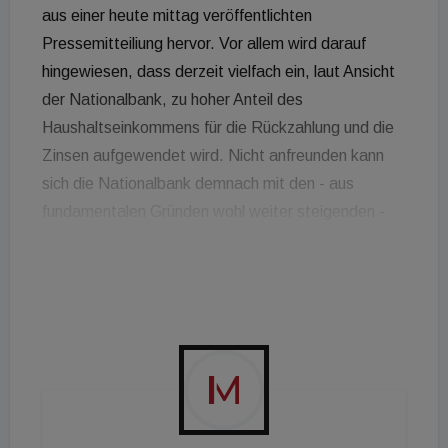
aus einer heute mittag veröffentlichten
Pressemitteiliung hervor. Vor allem wird darauf
hingewiesen, dass derzeit vielfach ein, laut Ansicht
der Nationalbank, zu hoher Anteil des
Haushaltseinkommens für die Rückzahlung und die
Zinsen aufgewendet wird. Nicht anfreunden kann
sich die Nationalbank demnach mit den - aus
fundamentalen Gründen wohl weiter steigenden -
Immobilienpreisen in Verbindung mit den absolut
niedrigen Zinsen, die zu vermehrter Geldaufnahme
anregen würden. Dabei übersieht die Nationalbank
freilich die zugegeben äußerst ungewöhnliche
Situation, dass die Inflationsrate deutlich über den
Zinsen liegt und nach Expertenansicht dies auch
noch einige Jahre so bleiben dürfte. Dadurch sollte
sich der Anteil des Haushaltseinkommens selbst bei