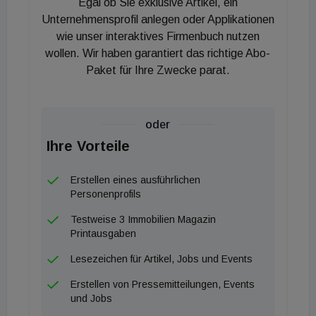
Egal ob Sie exklusive Artikel, ein
personellen Aufstellung berichtet Dr. Gesa
Unternehmensprofil anlegen oder Applikationen
Crockford an Ralf Weitz in seiner Funktion als
wie unser interaktives Firmenbuch nutzen
wollen. Wir haben garantiert das richtige Abo-
Mitglied des Scout24-Vorstandes. "Ich freue mich
Paket für Ihre Zwecke parat.
sehr auf die neuen Aufgaben. Als Teil eines starken
Teams will ich neue Impulse und Initiativen für die
Weiterentwicklung unseres Vertriebs setzen.
oder
Hierbei hat die Partnerschaft mit unseren
Ihre Vorteile
Kund:innen weiterhin die höchste Priorität", erklärt
Crockford, künftige neue Geschäftsführerin von
Erstellen eines ausführlichen
ImmoScout24.
Personenprofils
Testweise 3 Immobilien Magazin
Printausgaben
Lesezeichen für Artikel, Jobs und Events
Erstellen von Pressemitteilungen, Events
und Jobs