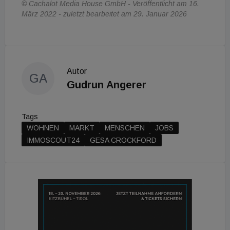
© Cachalot Media House GmbH - Veröffentlicht am 16.
März 2022 - zuletzt bearbeitet am 29. Januar 2026
Autor
GA
Gudrun Angerer
Tags
WOHNEN
MARKT
MENSCHEN
JOBS
IMMOSCOUT24
GESA CROCKFORD