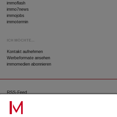
immoflash
immo7news
immojobs
immotermin
ICH MÖCHTE...
Kontakt aufnehmen
Werbeformate ansehen
immomedien abonnieren
RSS-Feed
AGB
Datenschutz