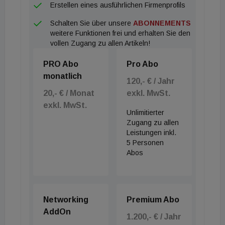
einander populistische Schlagworte an den Kopf
Erstellen eines ausführlichen Firmenprofils
zu werfen“, so Politikwissenschafter &
Schalten Sie über unsere
ABONNEMENTS
Politikanalyst Peter Filzmaier.
weitere Funktionen frei und erhalten Sie den
vollen Zugang zu allen Artikeln!
PRO Abo
Pro Abo
monatlich
120,- € / Jahr
20,- € / Monat
exkl. MwSt.
exkl. MwSt.
Unlimitierter
Zugang zu allen
Leistungen inkl.
5 Personen
Abos
Networking
Premium Abo
AddOn
1.200,- € / Jahr