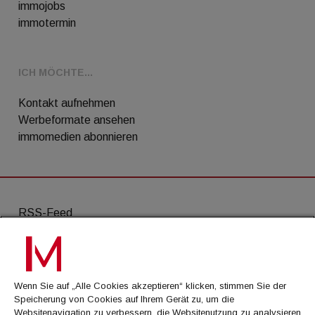
immojobs
immotermin
ICH MÖCHTE...
Kontakt aufnehmen
Werbeformate ansehen
immomedien abonnieren
RSS-Feed
AGB
Datenschutz
Wenn Sie auf „Alle Cookies akzeptieren“ klicken, stimmen Sie der
Kontakt
Speicherung von Cookies auf Ihrem Gerät zu, um die
Websitenavigation zu verbessern, die Websitenutzung zu analysieren
Impressum