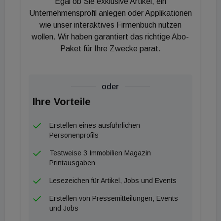
Egal ob Sie exklusive Artikel, ein
gestalten. Mit den IMMOunited Stadtgesprächen
Unternehmensprofil anlegen oder Applikationen
schaffen wir ein Format, das über klassisches
wie unser interaktives Firmenbuch nutzen
Networking hinausgeht - hin zu einem echten
wollen. Wir haben garantiert das richtige Abo-
Dialog mit Substanz und Relevanz für Wirtschaft
Paket für Ihre Zwecke parat.
und Gesellschaft“
freut sich Roland Schmid,
Eigentümer & CEO der IMMOunited.
oder
„Gerade in Zeiten zunehmender Komplexität freut
Ihre Vorteile
es mich, dass eine fundierte Einordnung und
Erstellen eines ausführlichen
offener Austausch gefragt sind. Ich referiere gerne
Personenprofils
vor unterschiedlichsten Foren, um auf Augenhöhe
Testweise 3 Immobilien Magazin
politische Entwicklungen zu diskutieren. Bei den
Printausgaben
IMMOunited Stadtgesprächen geht es nicht darum,
Lesezeichen für Artikel, Jobs und Events
dass wir uns einig sind oder man meinen Analysen
zustimmt, sondern dass wir in einer Atmosphäre
Erstellen von Pressemitteilungen, Events
und Jobs
gegenseitigen Respekts sachlich debattieren statt