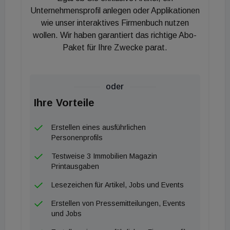
sich die Materialkosten. Die Preise für
Unternehmensprofil anlegen oder Applikationen
Haushaltsenergie wurden um 14,4 Prozent erhöht,
wie unser interaktives Firmenbuch nutzen
wollen. Wir haben garantiert das richtige Abo-
etwas weniger kräftig als im Juli. Gas verteuerte
Paket für Ihre Zwecke parat.
sich etwas weniger stark, ebenso die Fernwärme.
Die Strompreise, wo u. a. die Strompreisbremse,
der NÖ-Rabatt der Netzkostenzuschuss für GIS-
oder
befreite Haushalte sowie der
Ihre Vorteile
Stromkostenergänzungszuschuss (für Haushalte
mit mehr als drei Personen) stark dämpfend
Erstellen eines ausführlichen
wirkten, wiesen ein etwas größeres Minus als
Personenprofils
zuletzt auf. Die Heizölpreise hingegen zeigten sich
Testweise 3 Immobilien Magazin
im August als merklich schwächerer Preisdämpfer
Printausgaben
als im Juli. Günstiger wurden feste Brennstoffe.
Lesezeichen für Artikel, Jobs und Events
Mieten (inkl. Neuvermietungen) verteuerten sich um
Erstellen von Pressemitteilungen, Events
8,6 Prozent.
und Jobs