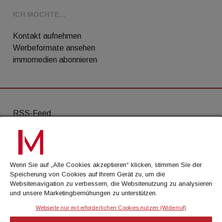
ICH MÖCHTE...
Kontakt aufnehmen
Werbeformate ansehen
immomedien abonnieren
RSS-Feed
AGB
Datenschutz
Wenn Sie auf „Alle Cookies akzeptieren“ klicken, stimmen Sie der
Kontakt
Speicherung von Cookies auf Ihrem Gerät zu, um die
Websitenavigation zu verbessern, die Websitenutzung zu analysieren
Impressum
und unsere Marketingbemühungen zu unterstützen.
Mediadaten
Webseite nur mit erforderlichen Cookies nutzen (Widerruf)