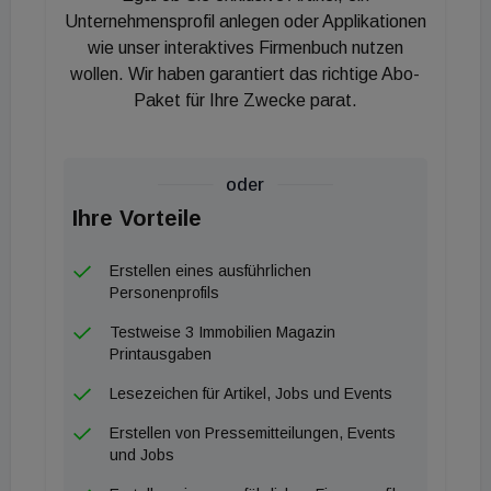
als im Februar aus (+16,6 Prozent; Einfluss: +3,20
Unternehmensprofil anlegen oder Applikationen
Prozentpunkte), wozu niedrigere Kosten für
wie unser interaktives Firmenbuch nutzen
wollen. Wir haben garantiert das richtige Abo-
Haushaltsenergie beitrugen (März: +26,2 Prozent,
Paket für Ihre Zwecke parat.
Einfluss: +1,12 Prozentpunkte; Februar: +37,3
Prozent, Einfluss: +1,54 Prozentpunkte). Diese
Reduktionen resultieren vor allem aus
oder
Basiseffekten insbesondere bei Heizöl, Gas und
Ihre Vorteile
Strom (deren bereits hohe Preisniveaus im März
2022 wurden mit den aktuellen im März 2023
Erstellen eines ausführlichen
verglichen). Die Entwicklung der Heizölpreise ragte
Personenprofils
dabei besonders heraus (März: −19,0 Prozent,
Testweise 3 Immobilien Magazin
Einfluss: −0,11 Prozentpunkte; Februar: +29,3
Printausgaben
Prozent, Einfluss: +1,47 Prozentpunkte). Strom,
Lesezeichen für Artikel, Jobs und Events
bei dem auch die Strompreisbremse, der NÖ-
Erstellen von Pressemitteilungen, Events
Rabatt sowie der Netzkostenzuschuss für GIS-
und Jobs
befreite Haushalte insgesamt stark dämpfend