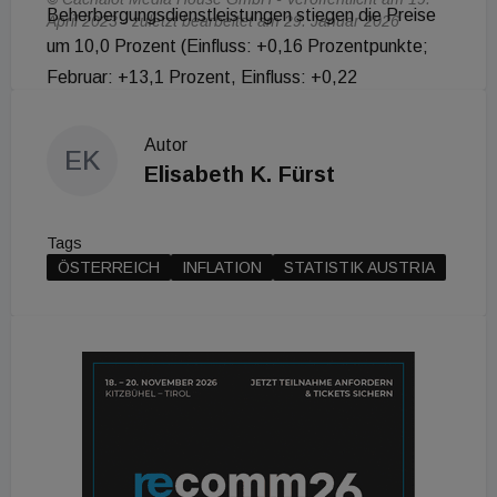
Beherbergungsdienstleistungen stiegen die Preise
April 2023 - zuletzt bearbeitet am 29. Januar 2026
um 10,0 Prozent (Einfluss: +0,16 Prozentpunkte;
Februar: +13,1 Prozent, Einfluss: +0,22
Prozentpunkte).
Autor
EK
Elisabeth K. Fürst
Tags
ÖSTERREICH
INFLATION
STATISTIK AUSTRIA