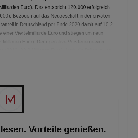
Milliarden Euro). Das entspricht 120.000 erfolgreich
000). Bezogen auf das Neugeschäft in der privaten
tanteil in Deutschland per Ende 2020 damit auf 10,2
einer Viertelmilliarde Euro und stiegen um neun
2 Millionen Euro). Der operative Vorsteuergewinn
uro (2019: 83,8 Millionen Euro). Auch die Präsenz vor
erater der Interhyp-Gruppe derzeit an 125 Standorten
nd Partnern zur Seite stehen. Zur Interhyp Gruppe
rreich und Deutschland sowie Prohyp, die sich an
hland richtet. "
lesen. Vorteile genießen.