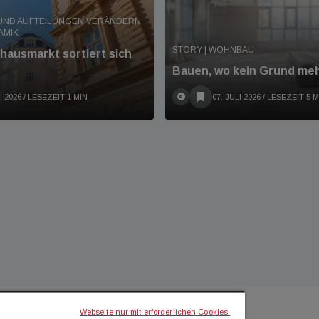
UND AUFTEILUNGEN VERÄNDERN
AMIK
STORY | WOHNBAU
hausmarkt sortiert sich
Bauen, wo kein Grund meh
I 2026
/ LESEZEIT 1 MIN
07. JULI 2026
/ LESEZEIT 5 M
Webseite nur mit erforderlichen Cookies 