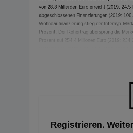
von 28,8 Milliarden Euro erreicht (2019: 24,5 
abgeschlossenen Finanzierungen (2019: 108.
Wohnbaufinanzierung stieg der Interhyp-Mark
Prozent. Der Rohertrag übersprang die Marke 
Prozent auf 254,4 Millionen Euro (2019: 234,
kletterte um elf Prozent auf 93,0 Millionen E
Ort wurde deutlich ausgebaut, so dass die B
in Deutschland und Österreich ihren Kunden u
zählen die Privatkundenmarken Interhyp Öste
Vermittler und institutionelle Partner in Deutsc
Registrieren. Weiter