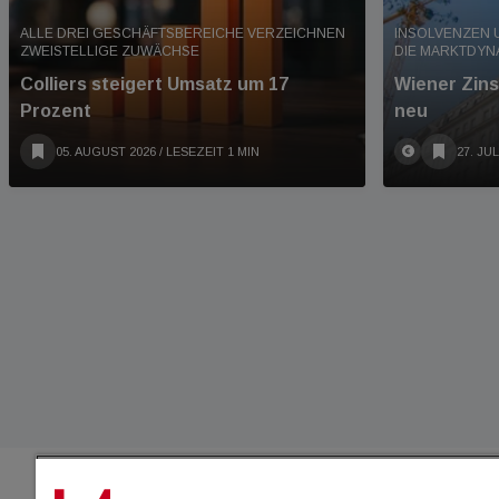
ALLE DREI GESCHÄFTSBEREICHE VERZEICHNEN
INSOLVENZEN 
ZWEISTELLIGE ZUWÄCHSE
DIE MARKTDYN
Colliers steigert Umsatz um 17
Wiener Zins
Prozent
neu
05. AUGUST 2026
/ LESEZEIT 1 MIN
27. JUL