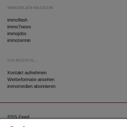
IMMOBILIEN MAGAZIN
immoflash
immo7news
immojobs
immotermin
ICH MÖCHTE...
Kontakt aufnehmen
Werbeformate ansehen
immomedien abonnieren
RSS-Feed