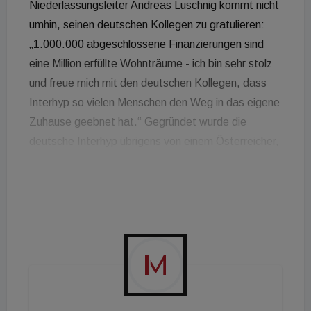
Niederlassungsleiter Andreas Luschnig kommt nicht
umhin, seinen deutschen Kollegen zu gratulieren:
„1.000.000 abgeschlossene Finanzierungen sind
eine Million erfüllte Wohnträume - ich bin sehr stolz
und freue mich mit den deutschen Kollegen, dass
Interhyp so vielen Menschen den Weg in das eigene
Zuhause geebnet hat.“ Gegründet wurde die
deutsche Interhyp übrigens von einem Österreicher,
und zwar vor 20 Jahren von Robert Haselsteiner
und seinem ehemaligen Kollegen Marcus Wohlsdorf,
beide damals Investmentbanker bei Goldman
Sachs. Die Idee war, sich als Broker bei
Wohnimmobilienfinanzierungen zu betätigen und
Kunden Vergleichsangebote zu ermöglichen. Im
Vorjahr hat die Interhyp laut eigenen Angaben ein
Baufinanzierungsvolumen von 24,5 Milliarden Euro