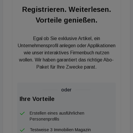
bei rund 500 Bankpartnern platziert. Nach gut
Registrieren. Weiterlesen.
einem Jahr in Österreich sieht man sich am Wiener
Vorteile genießen.
Standort aber noch ein Stück von vergleichbaren
100.000 Kreditabschlüssen entfernt, will aber
aufholen: „Mit mittlerweile 40 Banken an unserer
Egal ob Sie exklusive Artikel, ein
Seite - und es werden wöchentlich mehr - haben wir
Unternehmensprofil anlegen oder Applikationen
bereits ein gutes Portfolio, um die
wie unser interaktives Firmenbuch nutzen
wollen. Wir haben garantiert das richtige Abo-
unterschiedlichsten Ansprüche bei Wohnkrediten
Paket für Ihre Zwecke parat.
erfüllen zu können“, so Luschnig.
oder
Ihre Vorteile
Erstellen eines ausführlichen
Personenprofils
Testweise 3 Immobilien Magazin