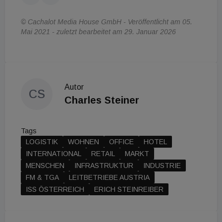
© Cachalot Media House GmbH - Veröffentlicht am 05.
Mai 2021 - zuletzt bearbeitet am 29. Januar 2026
Autor
CS
Charles Steiner
Tags
LOGISTIK
WOHNEN
OFFICE
HOTEL
INTERNATIONAL
RETAIL
MARKT
MENSCHEN
INFRASTRUKTUR
INDUSTRIE
FM & TGA
LEITBETRIEBE AUSTRIA
ISS ÖSTERREICH
ERICH STEINREIBER