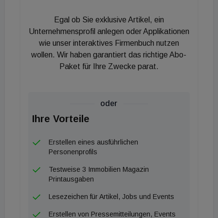
vielfältige Kooperationen geschlossen. Auch
weiterhin werden wir intensiv in unsere
Egal ob Sie exklusive Artikel, ein
MitarbeiterInnen als auch in neue Lösungen
Unternehmensprofil anlegen oder Applikationen
investieren.“ Denn als heimischer Marktführer stehe
wie unser interaktives Firmenbuch nutzen
wollen. Wir haben garantiert das richtige Abo-
ISS in der Verantwortung, bereits heute den
Paket für Ihre Zwecke parat.
Anforderungen von morgen gerecht zu werden, so
der CEO.
oder
Ihre Vorteile
Erstellen eines ausführlichen
Personenprofils
Testweise 3 Immobilien Magazin
Printausgaben
Lesezeichen für Artikel, Jobs und Events
Erstellen von Pressemitteilungen, Events