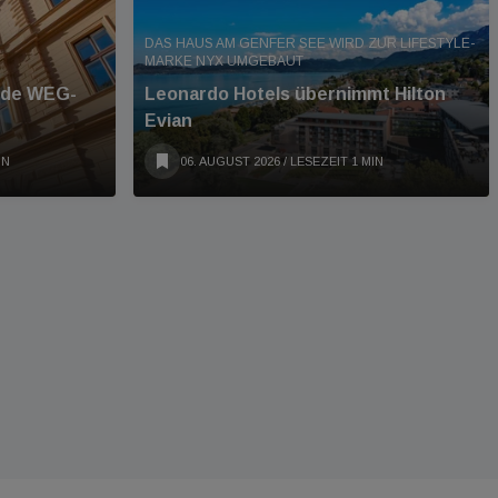
DAS HAUS AM GENFER SEE WIRD ZUR LIFESTYLE-
MARKE NYX UMGEBAUT
ende WEG-
Leonardo Hotels übernimmt Hilton
Evian
IN
06. AUGUST 2026
/ LESEZEIT 1 MIN