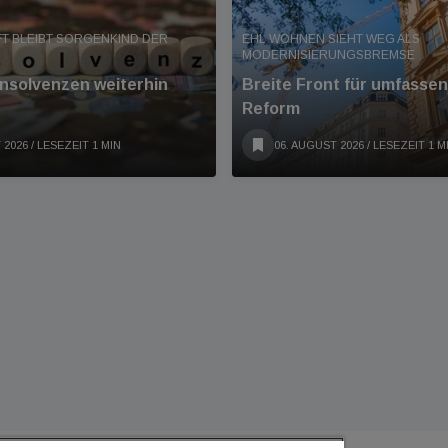
T BLEIBT SORGENKIND DER
EHL WOHNEN SIEHT WEG ALS
MODERNISIERUNGSBREMSE
Insolvenzen weiterhin
Breite Front für umfass
Reform
 2026
/ LESEZEIT 1 MIN
06. AUGUST 2026
/ LESEZEIT 1 M