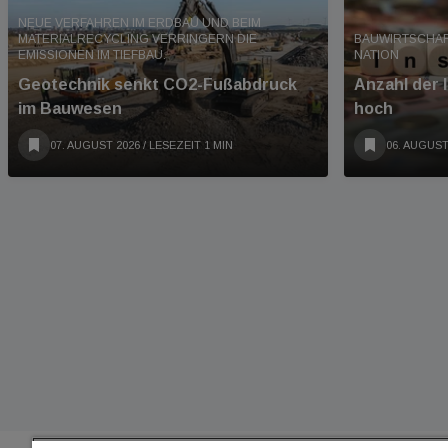
NEUE VERFAHREN IM ERDBAU UND BEIM
MATERIALRECYCLING VERRINGERN DIE
BAUWIRTSCHAF
EMISSIONEN IM TIEFBAU.
NATION
Geotechnik senkt CO2-Fußabdruck
Anzahl der 
im Bauwesen
hoch
07. AUGUST 2026
/ LESEZEIT 1 MIN
06. AUGUST