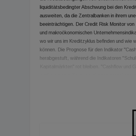
liquiditätsbedingter Abschwung bei den Kredi
ausweiten, da die Zentralbanken in ihrem une
beeinträchtigen. Der Credit Risk Monitor von
und makroökonomischen Unternehmensindika
wo wir uns im Kreditzyklus befinden und wie w
können. Die Prognose für den Indikator "Cas
herabgestuft, während die Indikatoren "Schu
Kapitalmärkten" rot bleiben. "Cashflow und 
wird mit einem Konsumrückgang gerechnet, gle
steigen. Der Zugang zu den Kapitalmärkten b
abnehmender Liquidität auf einigen Kreditmä
sprunghaft angestiegen. Eine gute Nachricht i
demnächst reif für die nächsten - jetzt wieder