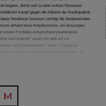
ten begann, dürfte sich zu einer echten Rezession
rmüdlichen Kampf gegen die Inflation die Kreditqualität
 Janus Henderson Investors verfolgt die fundamentalen
toren anhand eines Ampelsystems, um anzuzeigen,
ir unsere Portfolios entsprechend positionieren
hflow und Gewinne" wurde von gelb auf rot
ldenlast und Schuldendienst" sowie "Zugang zu
Gewinne"-Ampel ist von gelb auf rot gesprungen. Es
ichzeitig würden aber die Preise weiter stark
leibt laut Janus Henderson rot, mit Anzeichen von
rkten. Die Fremdkapitalkosten sind mit den Zinsen
st das für Investoren: Jetzt scheint die Zeit
 sich rechnenden - Investitionen.