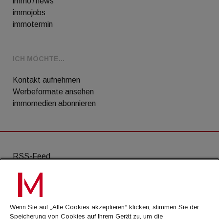
immo7news
immojobs
immotermin
ICH MÖCHTE...
Kontakt aufnehmen
Werbeformate ansehen
immomedien abonnieren
RSS-Feed
AGB
Datenschutz
Wenn Sie auf „Alle Cookies akzeptieren“ klicken, stimmen Sie der
Kontakt
Speicherung von Cookies auf Ihrem Gerät zu, um die