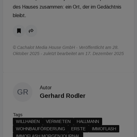
des Hauses zusammen: ein Ort, der im Gedächtnis
bleibt.
© Cachalot Media House GmbH - Veröffentlicht am 28.
Oktober 2025 - zuletzt bearbeitet am 17. Dezember 2025
Autor
GR
Gerhard Rodler
Tags
WILLHABEN
VERMIETEN
HALLMANN
WOHNBAUFÖRDERUNG
ERSTE
IMMOFLASH
IMMOFLASH MORGENJOURNAL