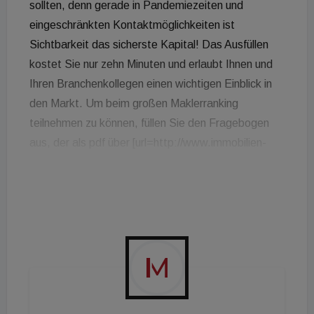
sollten, denn gerade in Pandemiezeiten und
eingeschränkten Kontaktmöglichkeiten ist
Sichtbarkeit das sicherste Kapital! Das Ausfüllen
kostet Sie nur zehn Minuten und erlaubt Ihnen und
Ihren Branchenkollegen einen wichtigen Einblick in
den Markt. Um beim großen Maklerranking
teilnehmen zu können, füllen Sie den Fragebogen
aus, der als pdf über [url=http://www.immobilien-
magazin.at/downloads/fragebogenmaklerranking20
21.pdf]immo.ac/f7[/url], online über
[url=http://www.umfrageonline.com/s/3444a25]imm
o.ac/f9[/url] ausgefüllt oder als Excel-Sheet unter
[url=http://www.immobilien-
magazin.at/downloads/maklerrankingfragebogen20
21final.xlsx]immo.ac/f8[/url] downgeloadet werden
kann. Die hier abgefragten Zahlen beziehen sich auf