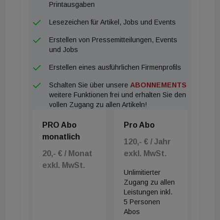
Online-Umfrage entfällt dieser Schritt natürlich.
Printausgaben
Bitte beachten Sie, dass wir für den Versand von
Lesezeichen für Artikel, Jobs und Events
Fragebögen an andere als der angegebenen E-
Erstellen von Pressemitteilungen, Events
Mail-Adresse keine Verantwortung übernehmen
und Jobs
können. Wir bedanken uns herzlich für Ihre
Erstellen eines ausführlichen Firmenprofils
Teilnahme. Für Rückfragen wenden Sie sich bitte an
Schalten Sie über unsere
ABONNEMENTS
+43 (0) 1 252 544-40 (Charles Steiner) oder
weitere Funktionen frei und erhalten Sie den
c.steiner@imv-medien.at
vollen Zugang zu allen Artikeln!
PRO Abo
Pro Abo
monatlich
120,- € / Jahr
20,- € / Monat
exkl. MwSt.
exkl. MwSt.
Unlimitierter
Zugang zu allen
Leistungen inkl.
5 Personen
Abos