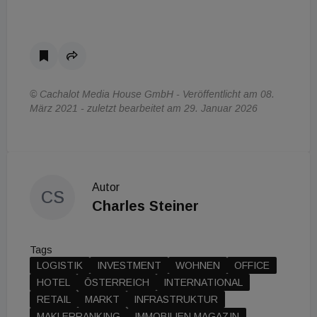
© Cachalot Media House GmbH - Veröffentlicht am 08.
März 2021 - zuletzt bearbeitet am 29. Januar 2026
Autor
CS
Charles Steiner
Tags
LOGISTIK
INVESTMENT
WOHNEN
OFFICE
HOTEL
ÖSTERREICH
INTERNATIONAL
RETAIL
MARKT
INFRASTRUKTUR
MAKLERRANKING
IMMOBILIEN MAGAZIN