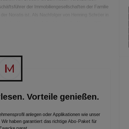
häftsführer der Immobiliengesellschaften der Familie
der Noratis ist. Als Nachfolger von Henning Schröer in
ch den Vorsitz des Aufsichtsrats der Noratis. "Wir
rbeit und freuen uns, dass er der Noratis mit seiner
erhalten bleibt", erklärt Igor Christian Bugarski, CEO
rats neben Schröer sind Michael Nick, Christoph Scholl
Aufsichtsratsvorsitzender fungiert.
lesen. Vorteile genießen.
nehmensprofil anlegen oder Applikationen wie unser
 Wir haben garantiert das richtige Abo-Paket für
 Zwecke parat.