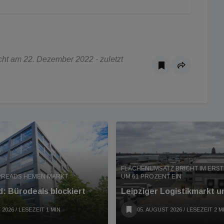
ht am 22. Dezember 2022 - zuletzt
FLÄCHENUMSATZ BRICHT IM ERS
PREADS HEMEN MARKT
UM 61 PROZENT EIN
: Bürodeals blockiert
Leipziger Logistikmarkt u
 2026
/ LESEZEIT 1 MIN
05. AUGUST 2026
/ LESEZEIT 2 M