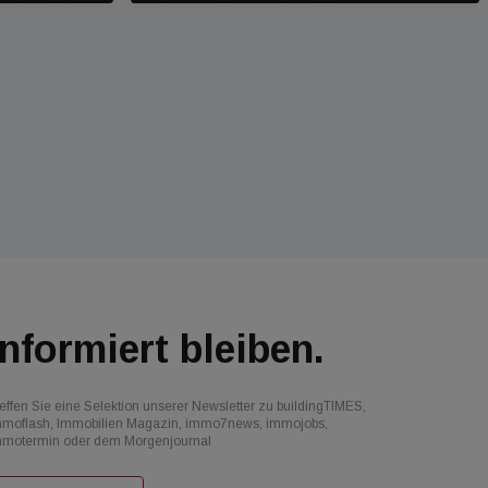
Informiert bleiben.
effen Sie eine Selektion unserer Newsletter zu buildingTIMES,
mmoflash, Immobilien Magazin, immo7news, immojobs,
mmotermin oder dem Morgenjournal