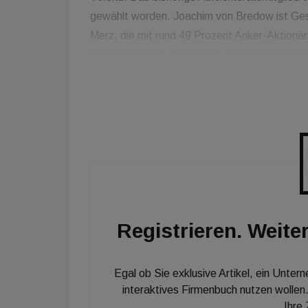
gewählt worden. Joachim von Bredow ist Gesc
Merz, die mit rund 49 Prozent Anker-Aktionär 
dieser Funktion, übernimmt von Bredow nun au
danken Herrn Dr. Schröer für seine bisherige A
Expertise weiterhin als Aufsichtsratsmitglied 
der Noratis. Weitere Mitglieder des Aufsichts
und Florian Stetter, der als stellvertretender 
Registrieren. Weiter
Egal ob Sie exklusive Artikel, ein Unter
interaktives Firmenbuch nutzen wollen.
Ihre