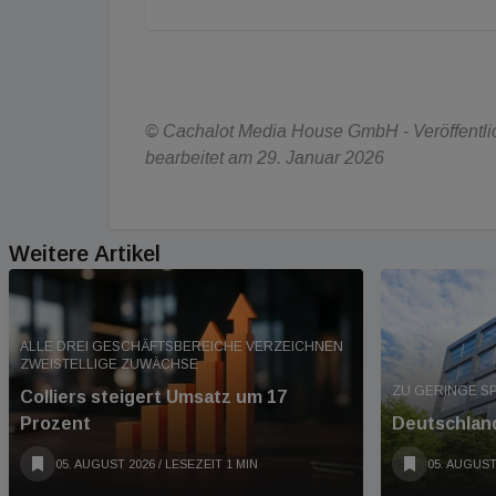
© Cachalot Media House GmbH - Veröffentlic
bearbeitet am 29. Januar 2026
Weitere Artikel
ALLE DREI GESCHÄFTSBEREICHE VERZEICHNEN
ZWEISTELLIGE ZUWÄCHSE
ZU GERINGE S
Colliers steigert Umsatz um 17
Prozent
Deutschland
05. AUGUST 2026
/ LESEZEIT 1 MIN
05. AUGUST