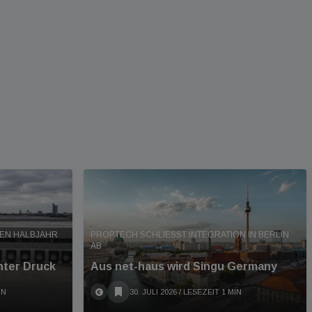
TEN HALBJAHR
PROPTECH SCHLIESST INTEGRATION IN BERLIN A
B
nter Druck
Aus net-haus wird Singu Germany
IN
30. JULI 2026
/ LESEZEIT 1 MIN