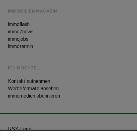
IMMOBILIEN MAGAZIN
immoflash
immo7news
immojobs
immotermin
ICH MÖCHTE...
Kontakt aufnehmen
Werbeformate ansehen
immomedien abonnieren
RSS-Feed