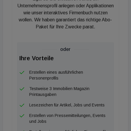
Unternehmenskultur und das wurde auch im
Unternehmensprofil anlegen oder Applikationen
Rahmen der Umfrage von unseren Kollegen
wie unser interaktives Firmenbuch nutzen
wollen. Wir haben garantiert das richtige Abo-
bestätigt. Das höchste Gut unserer Kollegen ist
Paket für Ihre Zwecke parat.
ihre Zeit, die sie mit uns als Unternehmen und
unseren Kunden verbringen. Als sozial verträglicher
Unternehmer entspricht es unserem
oder
unternehmerischen Selbstverständnis, dass wir
Ihre Vorteile
Rahmenbedingung schaffen, die Höchstleistungen
in einem lebenswerten Umfeld ermöglichen."
Erstellen eines ausführlichen
Personenprofils
Testweise 3 Immobilien Magazin
Printausgaben
Lesezeichen für Artikel, Jobs und Events
Erstellen von Pressemitteilungen, Events
und Jobs