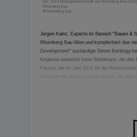
vlnr.: Die Führungsmannschaft von Rhomberg Bau mit Si
Rhomberg Bau
© Rhomberg Bau
Jürgen Kainz, Experte im Bereich "Bauen & S
Rhomberg Bau Wien und komplettiert das vie
Development" zuständige Simon Battlogg hat 
fungieren weiterhin Irene Weidmann, die den 
Forster, die im Jahr 2021 für die Weiterentw
Finanzen mit an Bord geholt wurde. Mit dem
Generalist mittelfristig Belegschaft und Ums
seine Kompetenzen im Holzbau und in der E
das Joint-Ventures DenkMalNeo gegründet, d
für urbane Aufstockungsprojekte www.hochwi
eingeführt.