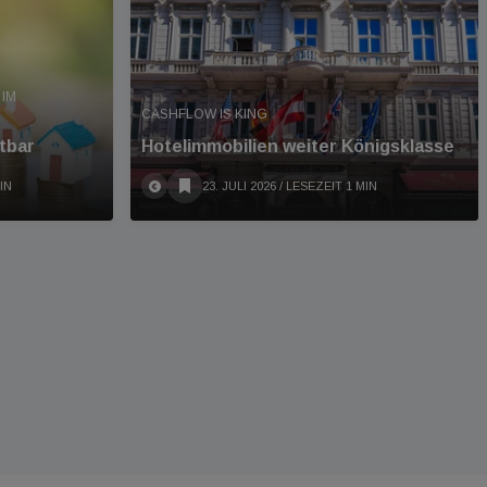
IM
CASHFLOW IS KING
tbar
Hotelimmobilien weiter Königsklasse
IN
23. JULI 2026
/ LESEZEIT 1 MIN