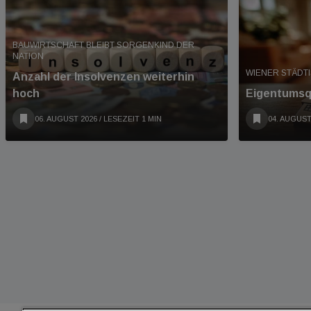
BAUWIRTSCHAFT BLEIBT SORGENKIND DER
NATION
WIENER STÄDT
Anzahl der Insolvenzen weiterhin
hoch
Eigentumsqu
06. AUGUST 2026
/ LESEZEIT 1 MIN
04. AUGUST