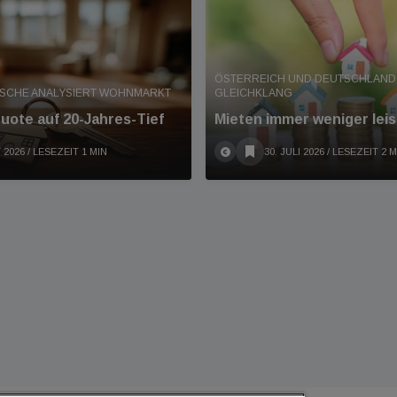
ÖSTERREICH UND DEUTSCHLAND 
ISCHE ANALYSIERT WOHNMARKT
GLEICHKLANG
ote auf 20-Jahres-Tief
Mieten immer weniger leis
 2026
/ LESEZEIT 1 MIN
30. JULI 2026
/ LESEZEIT 2 M