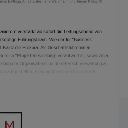
mon Battlogg, Anja Forster, Irene Weidmann und Jürgen Kainz. ©
anieren" verstärkt ab sofort die Leitungsebene von
rköpfige Führungsteam. Wie der für "Business
Kainz die Prokura. Als Geschäftsführerinnen
Bereich "Projektentwicklung" verantwortet, sowie Anja
icklung der Organisation und den Bereich Verwaltung &
 neu aufgestellten Führungsteam möchte der Bau-
atz weiter steigern. Dazu setzt das Unternehmen auf
rtüchtigung von Bestandsgebäuden. Dazu wurden auch
ie Firma Prath zugekauft, den Online-Potenzialcheck
enie.at oder die neue Produktsparte "Smart Balkon"