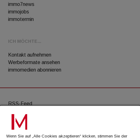
immo7news
immojobs
immotermin
ICH MÖCHTE...
Kontakt aufnehmen
Werbeformate ansehen
immomedien abonnieren
RSS-Feed
AGB
Datenschutz
Wenn Sie auf „Alle Cookies akzeptieren“ klicken, stimmen Sie der
Kontakt