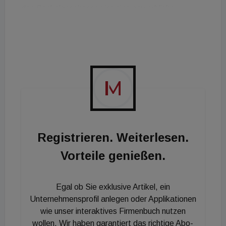
den Sockelgeschossen ist eine gewerbliche
Nutzung vorgesehen. Kallco bedient sich dabei ihrer
SlimBuilding-Bauweise, kombiniert mit ihrem
KlimaLoop-System. Die Fertigstellung ist im April
2022 geplant.
Registrieren. Weiterlesen.
Vorteile genießen.
Egal ob Sie exklusive Artikel, ein
Unternehmensprofil anlegen oder Applikationen
wie unser interaktives Firmenbuch nutzen
wollen. Wir haben garantiert das richtige Abo-