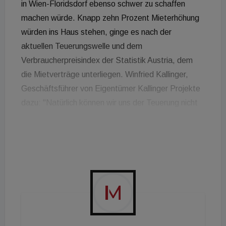
in Wien-Floridsdorf ebenso schwer zu schaffen
machen würde. Knapp zehn Prozent Mieterhöhung
würden ins Haus stehen, ginge es nach der
aktuellen Teuerungswelle und dem
Verbraucherpreisindex der Statistik Austria, dem
die Mietverträge unterliegen. Winfried Kallinger,
Geschäftsführer von Eigentümer Kallinger Projekte
dazu: "Natürlich können wir uns der Teuerung nicht
entziehen, aber grundsätzlich und gerade bei einem
Projekt wie Home 21, das eine soziale Dimension
hat, lohnt es sich schon nachzudenken, ob der
Warenkorb des Index die wirtschaftlichen
Notwendigkeiten der Immobilienwirtschaft
widerspiegelt". Als Konsequenz dieser
Überlegungen verrechnet Kallinger Projekte die
Indexerhöhung der Mieten von Home 21 gegenüber