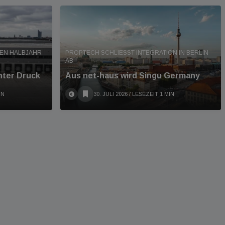
TEN HALBJAHR
PROPTECH SCHLIESST INTEGRATION IN BERLIN A
B
nter Druck
Aus net-haus wird Singu Germany
IN
30. JULI 2026
/ LESEZEIT 1 MIN