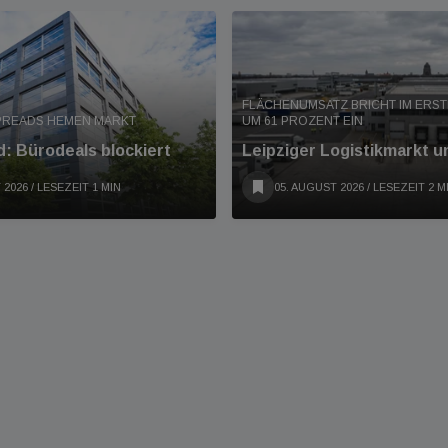
FLÄCHENUMSATZ BRICHT IM ERS
PREADS HEMEN MARKT
UM 61 PROZENT EIN
: Bürodeals blockiert
Leipziger Logistikmarkt u
 2026
/ LESEZEIT 1 MIN
05. AUGUST 2026
/ LESEZEIT 2 M