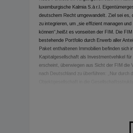
luxemburgische Kalmia S.à r.l. Eigentümerges
deutschem Recht umgewandelt. Ziel sei es, di
zu integrieren, um „sie effizient managen und
können“,heißt es vonseiten der FIM. Die FIM
bestehende Portfolio durch Erwerb aller Antei
Paket enthaltenen Immobilien befinden sich 
Kapitalgesellschaft als Investmentvehikel für
erscheint, überwiegen aus Sicht der FIM die 
nach Deutschland zu überführen: „Nur durch die
Objektgesellschaft in die Gesellschaftsstruk
Struktur dieses Bestandsportfolios glätten“,
Immobilienmanagement zuständige Geschäft
verbunden sind schnellere Reaktionszeiten u
einzelnen Objekte. Investitionen in Baumaß
nach deutschem Gesellschaftsrecht mit unser
gestalten, um weiteres Wertschöpfungspotenz