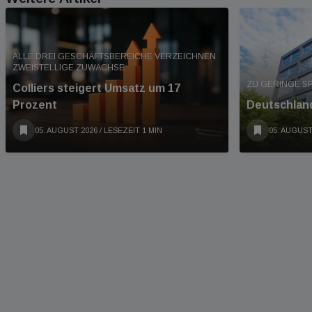
ALLE DREI GESCHÄFTSBEREICHE VERZEICHNEN
ZWEISTELLIGE ZUWÄCHSE
ZU GERINGE S
Colliers steigert Umsatz um 17
Prozent
Deutschland
05. AUGUST 2026
/ LESEZEIT 1 MIN
05. AUGUST