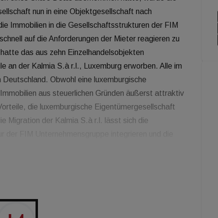
ellschaft nun in eine Objektgesellschaft nach
e Immobilien in die Gesellschaftsstrukturen der FIM
 schnell auf die Anforderungen der Mieter reagieren zu
 hatte das aus zehn Einzelhandelsobjekten
le an der Kalmia S.à r.l., Luxemburg erworben. Alle im
in Deutschland. Obwohl eine luxemburgische
 Immobilien aus steuerlichen Gründen äußerst attraktiv
Vorteile, die luxemburgische Eigentümergesellschaft
 Migration der Kalmia S.à r.l. lässt sich die
tur der FIM Unternehmensgruppe integrieren und die
 kommentiert Jan Lerke, der für das
sführer der FIM Unternehmensgruppe. „Damit
nd ein effektiveres Immobilienmanagement der
nahmen, Anpassungen und Optimierungen können wir
en hiesigen Finanzpartnern wesentlich einfacher
ial an einzelnen Standorten zu heben.“ Zum Portfolio