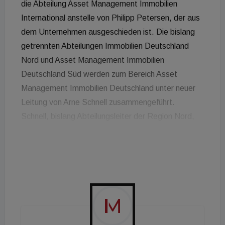
die Abteilung Asset Management Immobilien
International anstelle von Philipp Petersen, der aus
dem Unternehmen ausgeschieden ist. Die bislang
getrennten Abteilungen Immobilien Deutschland
Nord und Asset Management Immobilien
Deutschland Süd werden zum Bereich Asset
Management Immobilien Deutschland unter neuer
Leitung von Arne Schnell zusammengeführt.
Schnell, bislang Abteilungsleiter der Region Nord,
verantwortet damit das strategische und
technische Assetmanagement sowie das
Vermietungsmanagement für die deutschen
Standorte. Die Hansainvest Real Assets betreuen
mehr als 90 Mitarbeiter Vermögenswerte von rund
6,1 Mrd. Euro. Im Immobilienbereich managen die
international aufgestellten Experten Büro-,