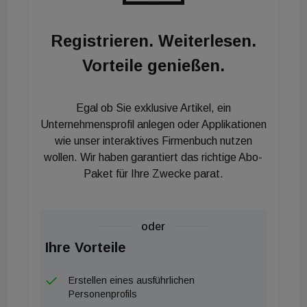
Einzelhandels-, Hotel-, Logistik- sowie
Wohnimmobilien in 18 Ländern. Neben dem
Registrieren. Weiterlesen.
Portfolio Management werden sowohl die Bereiche
Vorteile genießen.
An- und Verkauf als auch das Asset Management
sowie die Projektentwicklung abgedeckt.
Außerdem gilt: Gemeinsam schaffen wir das!
Egal ob Sie exklusive Artikel, ein
Unternehmensprofil anlegen oder Applikationen
wie unser interaktives Firmenbuch nutzen
wollen. Wir haben garantiert das richtige Abo-
Paket für Ihre Zwecke parat.
oder
Ihre Vorteile
Erstellen eines ausführlichen
Personenprofils