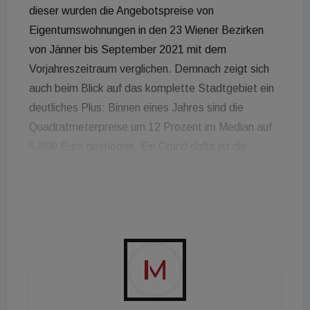
dieser wurden die Angebotspreise von
Eigentumswohnungen in den 23 Wiener Bezirken
von Jänner bis September 2021 mit dem
Vorjahreszeitraum verglichen. Demnach zeigt sich
auch beim Blick auf das komplette Stadtgebiet ein
deutliches Plus: Binnen eines Jahres sind die
Quadratmeterpreise um 12 Prozent im Median auf
5.800 Euro gestiegen. Ein Grund dafür ist die
starke Neubauaktivität: Die zumeist hochwertig
ausgestatteten Wohnungen drängen zunehmend
auf den Markt und bestimmen aufgrund ihrer hohen
Kaufpreise die Angebotslage. Durch die
stadtweiten Anstiege entkoppeln sich Kauf- und
Mietpreise immer weiter voneinander. Die
Angebotspreise für Mietwohnungen sind im gleichen
Zeitraum in 12 von 23 Bezirken gesunken, wie die