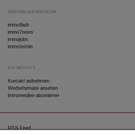
IMMOBILIEN MAGAZIN
immoflash
immo7news
immojobs
immotermin
ICH MÖCHTE...
Kontakt aufnehmen
Werbeformate ansehen
immomedien abonnieren
RSS-Feed