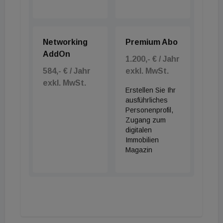
Verhältnisse noch preiswert ist. Die meisten von
ihnen liegen im Süden der Hauptstadt. Favoriten ist
mit 4.270 Euro pro Quadratmeter der günstigste
Networking
Premium Abo
Bezirk. Doch auch die benachbarten Bezirke
AddOn
1.200,- € / Jahr
Simmering, Meidling und Liesing sind nur
584,- € / Jahr
exkl. MwSt.
unwesentlich teurer. Allerdings zeigt auch dort die
exkl. MwSt.
Erstellen Sie Ihr
Preiskurve steil nach oben.
ausführliches
Personenprofil,
Zugang zum
digitalen
Immobilien
Magazin