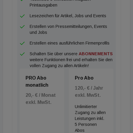
zunehmend an den Rand der Hauptstadt verlagert.
Printausgaben
Die Folge: Durch die zahlreichen Neubauten steigt
Lesezeichen für Artikel, Jobs und Events
das Preisniveau auch am Stadtrand. Penzing hat
Erstellen von Pressemitteilungen, Events
mit einem Plus von 19 Prozent den zweitstärksten
und Jobs
Anstieg aller Bezirke. Die Quadratmeterpreise
Erstellen eines ausführlichen Firmenprofils
haben dieses Jahr die 5.000-Euro-Marke
Schalten Sie über unsere
ABONNEMENTS
überschritten. In Ottakring (+17 Prozent) sind sie
weitere Funktionen frei und erhalten Sie den
trotz großem Anstieg noch knapp unter dieser
vollen Zugang zu allen Artikeln!
Marke geblieben. Döbling (+16 Prozent) zählt mit
PRO Abo
Pro Abo
Angebotspreisen von im Median 6.140 Euro pro
monatlich
Quadratmeter sogar zu den teuersten Bezirken der
120,- € / Jahr
20,- € / Monat
exkl. MwSt.
Stadt. Und auch jenseits der Donau müssen Käufer
exkl. MwSt.
deutlich mehr bezahlen als noch vor einem Jahr: In
Unlimitierter
Donaustadt klettern die Preise um 15 Prozent auf
Zugang zu allen
Leistungen inkl.
4.870 Euro pro Quadratmeter. Es gibt nach wie vor
5 Personen
auch Bezirke, in denen Wohneigentum für Wiener
Abos