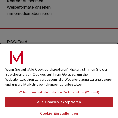
Kontakt aufnehmen
Werbeformate ansehen
immomedien abonnieren
RSS-Feed
AGB
Datenschutz
Wenn Sie auf „Alle Cookies akzeptieren“ klicken, stimmen Sie der
Kontakt
Speicherung von Cookies auf Ihrem Gerät zu, um die
Websitenavigation zu verbessern, die Websitenutzung zu analysieren
Impressum
und unsere Marketingbemühungen zu unterstützen.
Mediadaten
Webseite nur mit erforderlichen Cookies nutzen (Widerruf)
Alle Cookies akzeptieren
© Cachalot Media House GmbH - Alle Rechte
vorbehalten
Cookie-Einstellungen