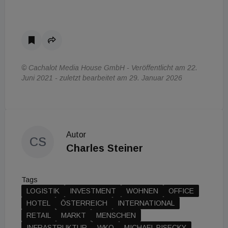
© Cachalot Media House GmbH - Veröffentlicht am 22.
Juni 2021 - zuletzt bearbeitet am 29. Januar 2026
Autor
CS
Charles Steiner
Tags
LOGISTIK
INVESTMENT
WOHNEN
OFFICE
HOTEL
ÖSTERREICH
INTERNATIONAL
RETAIL
MARKT
MENSCHEN
INFRASTRUKTUR
WKO
MICHAEL PISECKY