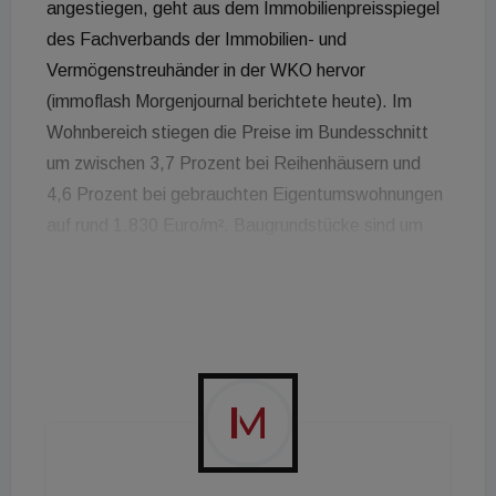
angestiegen, geht aus dem Immobilienpreisspiegel
des Fachverbands der Immobilien- und
Vermögenstreuhänder in der WKO hervor
(immoflash Morgenjournal berichtete heute). Im
Wohnbereich stiegen die Preise im Bundesschnitt
um zwischen 3,7 Prozent bei Reihenhäusern und
4,6 Prozent bei gebrauchten Eigentumswohnungen
auf rund 1.830 Euro/m². Baugrundstücke sind um
7,5 Prozent teurer geworden. Im Österreich-Schnitt
sind die Preise für Baugrund mittlerweile auf 300
Euro/m² angestiegen, in Innsbruck und Salzburg
wurde da bereits die 1.000 Euro-Grenze
überschritten worden. In Innsbruck sind die Preise
für Baugrundstücke um über zehn Prozent
angestiegen, damit ist Salzburg überholt worden.
Ein Quadratmeter Baugrund in Wien kostete 2020