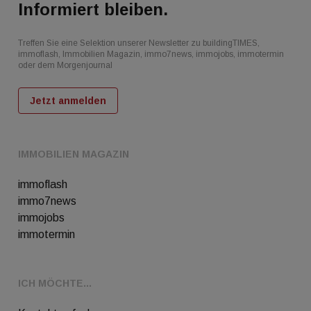
Informiert bleiben.
Treffen Sie eine Selektion unserer Newsletter zu buildingTIMES,
immoflash, Immobilien Magazin, immo7news, immojobs, immotermin
oder dem Morgenjournal
Jetzt anmelden
IMMOBILIEN MAGAZIN
immoflash
immo7news
immojobs
immotermin
ICH MÖCHTE...