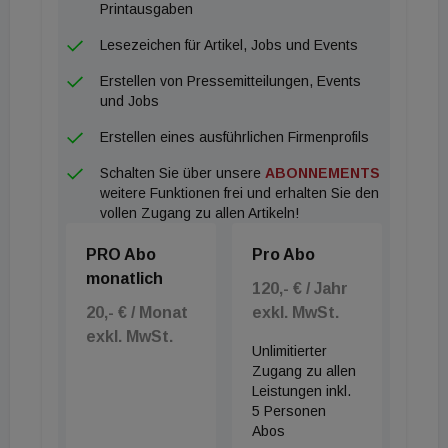
noch viel mehr Niederösterreich und das nördliche
Printausgaben
Burgenland. Auch in Graz und Linz und im jeweiligen
Lesezeichen für Artikel, Jobs und Events
Umland haben sich die Preise besonders dynamisch
Erstellen von Pressemitteilungen, Events
entwickelt.“ „Die Preissteigerung betrifft das
und Jobs
gesamte Bundesgebiet, wobei bestimmte
Erstellen eines ausführlichen Firmenprofils
Regionen stärker begünstigt waren, wie sich aus
Schalten Sie über unsere
ABONNEMENTS
dem Preisspiegel mit Blick auf die einzelnen
weitere Funktionen frei und erhalten Sie den
Bundesländer erkennen lässt“, so Gerald Gollenz,
vollen Zugang zu allen Artikeln!
Fachgruppenobmann der Immobilien- und
PRO Abo
Pro Abo
Vermögenstreuhänder in der Wirtschaftskammer
monatlich
Steiermark.
120,- € / Jahr
20,- € / Monat
exkl. MwSt.
exkl. MwSt.
Unlimitierter
Zugang zu allen
Leistungen inkl.
5 Personen
Abos