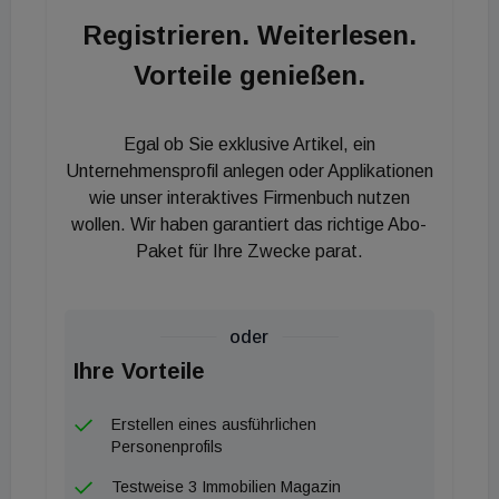
knapp 730 Euro. Österreichweit sind die Mieten
Registrieren. Weiterlesen.
lediglich um 1,6 Prozent angestiegen. Die
Vorteile genießen.
Preissituation war für die Vertreter des
Fachverbands Anlass dafür zu betonen, dass die
Immobilienwirtschaft als systemrelevant
Egal ob Sie exklusive Artikel, ein
einzustufen ist. Fachverbandsobmann Georg
Unternehmensprofil anlegen oder Applikationen
Edlauer: „Die Menschen haben ihre Wohnsituation
wie unser interaktives Firmenbuch nutzen
wollen. Wir haben garantiert das richtige Abo-
hinterfragt, was zu einer starken Nachfrage am
Paket für Ihre Zwecke parat.
Wohnungsmarkt führte. Die schon länger
steigenden Eigentumspreise bei Immobilien haben
sich durch Corona noch einmal dynamisiert, diese
oder
Entwicklung hat sich 2021 weiter fortgesetzt.“ Laut
Ihre Vorteile
Michael Pisecky, Fachgruppenobmann der Wiener
Immobilien- und Vermögenstreuhänder, sieht vor
Erstellen eines ausführlichen
allem eine Verschiebung aus Wien in das Wiener
Personenprofils
Umland: „Neben dem Wiener Stadtrand betrifft das
Testweise 3 Immobilien Magazin