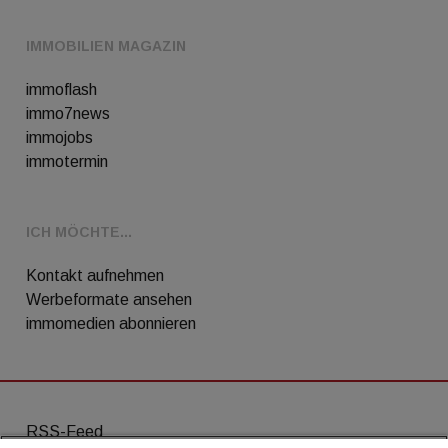
IMMOBILIEN MAGAZIN
immoflash
immo7news
immojobs
immotermin
ICH MÖCHTE...
Kontakt aufnehmen
Werbeformate ansehen
immomedien abonnieren
RSS-Feed