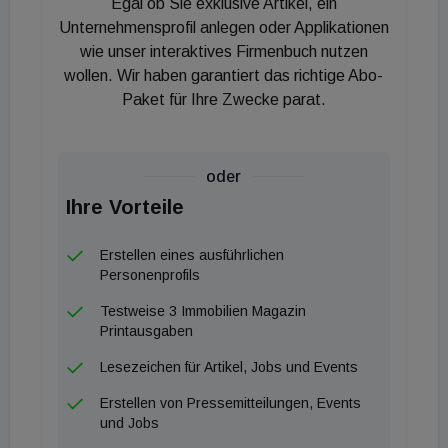
Egal ob Sie exklusive Artikel, ein
Fünftel, fließt wieder ins Unternehmen zurück.“ Die
Unternehmensprofil anlegen oder Applikationen
Kund:innen sind dabei zuallererst Hausverwaltungen
wie unser interaktives Firmenbuch nutzen
wollen. Wir haben garantiert das richtige Abo-
(49 Prozent) und Gewerbekund:innen (25 Prozent).
Paket für Ihre Zwecke parat.
Fast gleichauf liegen öffentliche Stellen, die in der
Zwischenzeit mit 23 Prozent schon ein knappes
Viertel der Attensam-Aufträge ausmachen und im
oder
Vergleich zum Vorjahr um 5 Prozent gewachsen
Ihre Vorteile
sind. Private Haushalte tragen hier nur 3 Prozent
bei.
Erstellen eines ausführlichen
Wien und Umgebung machten traditionsgemäß den
Personenprofils
größten Teil zum Gesamtumsatz der Attensam
Testweise 3 Immobilien Magazin
Unternehmensgruppe aus. Genaugenommen
Printausgaben
erwirtschaftete die für dieses Gebiet zuständige
Lesezeichen für Artikel, Jobs und Events
Hausbetreuung Attensam GmbH 59,2 Millionen
Erstellen von Pressemitteilungen, Events
Euro und konnte damit um 8,6 Prozent wachsen.
und Jobs
Bei den drei Tochtergesellschaften hatte Attensam