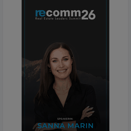
Und Entwicklungspotential gibt es auch. Denn so
ist z.B. der Anteil der Haustechnik & Wartung am
Gesamtumsatz mit 3 Prozent zwar noch
verhältnismäßig gering, vergleicht man ihn aber mit
dem Vorjahr gibt es hier einen Aufwärtstrend.
Firmeninhaber Attensam sieht die Zukunft positiv:
„Wir sehen die Zukunft sehr solide. Denn wir haben
die Teuerungen gut im Griff und obwohl die Zeiten
ungut sind, macht es Spaß bei uns.“