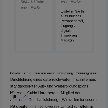
584,- € / Jahr
exkl. MwSt.
„Das Wachstum unserer Tochtergesellschaften
exkl. MwSt.
Erstellen Sie Ihr
bestätigt unseren Weg, seit vielen Jahren auch den
ausführliches
Markt außerhalb Wiens strategisch zu bearbeiten.“
Personenprofil,
Der Hauptfaktor bei den Kosten ist – wie bei allen
Zugang zum
digitalen
anderen FM-Unternehmen auch – das Personal.
Immobilien
Bei Attensam liegt deren Anteil am Gesamtumsatz
Magazin
durchschnittlich bei rund 75 Prozent. Für die
Weiterentwicklung wurde im letzten Jahr das
Personalmanagement ausgebaut. Das
Unternehmen hat vor kurzem eine eigene Stelle
installiert, die sich um die Entwicklung, Planung und
Durchführung eines österreichweiten, hausinternen,
standardisierten Aus- und Weiterbildungsplans
kümmert. Guido Unterberger, Mitglied der
Attensam-Geschäftsführung: „Wir wollen für unsere
Mitarbeiter:innen ein diverses Umfeld schaffen, in