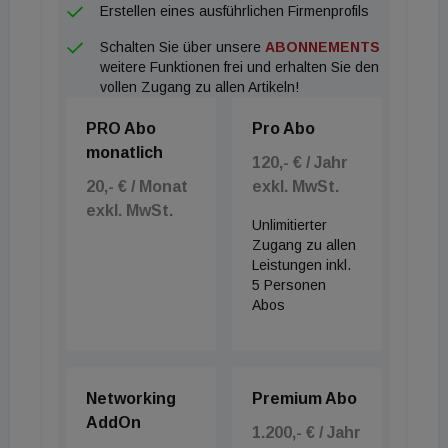
Erstellen eines ausführlichen Firmenprofils
Süd (Burgenland, Kärnten, Steiermark, Osttirol,
Schalten Sie über unsere
ABONNEMENTS
niederösterreichisches Industrieviertel) mit einem
weitere Funktionen frei und erhalten Sie den
Umsatzergebnis von 15,4 Millionen Euro den
vollen Zugang zu allen Artikeln!
stärksten Zuwachs, was einem Plus von 16,1
PRO Abo
Pro Abo
Prozent entspricht. Attensam Nord
monatlich
(niederösterreichisches Wein-, Wald- und
120,- € / Jahr
20,- € / Monat
exkl. MwSt.
Mostviertel sowie ein Großteil Oberösterreichs)
exkl. MwSt.
erzielte 14,9 Millionen Euro Umsatz. Der Standort
Unlimitierter
Krems wurde zum größten Attensam Standort im
Zugang zu allen
Leistungen inkl.
nördlichen Niederösterreich ausgebaut. Und
5 Personen
Attensam West (Salzburg, Tirol, Vorarlberg und
Abos
oberösterreichisches Salzkammergut) setzte 14,8
Mio. Euro um. Erst kürzlich wurde von Attensam
West in Rankweil ein neuer Hub fürs Ländle
Networking
Premium Abo
eröffnet. Peter Schrattenholzer, Geschäftsführung
AddOn
1.200,- € / Jahr
Attensam Wien, über das Wachstumspotential: