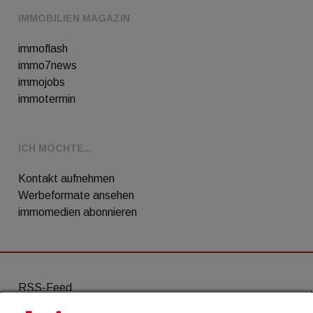
IMMOBILIEN MAGAZIN
immoflash
immo7news
immojobs
immotermin
ICH MÖCHTE...
Kontakt aufnehmen
Werbeformate ansehen
immomedien abonnieren
RSS-Feed
AGB