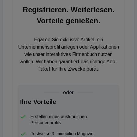
Orientierungsmerkmale haben und werden sich noch
Registrieren. Weiterlesen.
sich massiv verändern. Das hat natürlich große
Vorteile genießen.
Auswirkungen auf das zukünftige Käuferverhalten.“
Bis sich ein neues Marktgleichgewicht gebildet hat,
werden noch viele Investoren ihre Suchprofile und
Egal ob Sie exklusive Artikel, ein
Investitionskriterien anpassen. Um tagesaktuell
Unternehmensprofil anlegen oder Applikationen
darauf regieren zu können und den Käufern gezielt
wie unser interaktives Firmenbuch nutzen
wollen. Wir haben garantiert das richtige Abo-
und individuell passende Immobilien anzubieten,
Paket für Ihre Zwecke parat.
setzt Rohrer Immobilien ab sofort unterstützend
diese intelligente Technologie ein. Keussen: „Mit
unserer neuen Dienstleistungsstrategie ´Makeln 5.0
oder
´ können wir zu jedem Zeitpunkt alle im Internet
Ihre Vorteile
verfügbaren, aktualisierten Ankaufsprofile
auswerten. Darüber hinaus erkennt das System mit
Erstellen eines ausführlichen
Hilfe von Ähnlichkeitsmustern alternative
Personenprofils
Anlagemöglichkeiten, die sich aus dem
Testweise 3 Immobilien Magazin