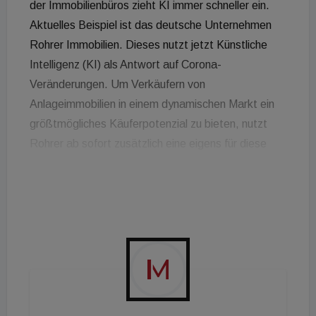
der Immobilienbüros zieht KI immer schneller ein.
Aktuelles Beispiel ist das deutsche Unternehmen
Rohrer Immobilien. Dieses nutzt jetzt Künstliche
Intelligenz (KI) als Antwort auf Corona-
Veränderungen. Um Verkäufern von
Anlageimmobilien in einem dynamischen Markt ein
größtmögliches Käuferpotenzial zu bieten, nutzt
Rohrer ab sofort zusätzlich eine eigens für diese
Zwecke entwickelte Software, die alle digital
verfügbaren Daten im Internet nach Deal-
Strukturen und Käuferprofilen durchsucht. Sven
Keussen, Sprecher der Rohrer Firmengruppe:
„Corona hat den Markt und viele Grundparameter
transformiert. Die Assetklassen und ihre
Bedeutung, Risikoeinschätzungen,
Preisvorstellungen und viele wichtige