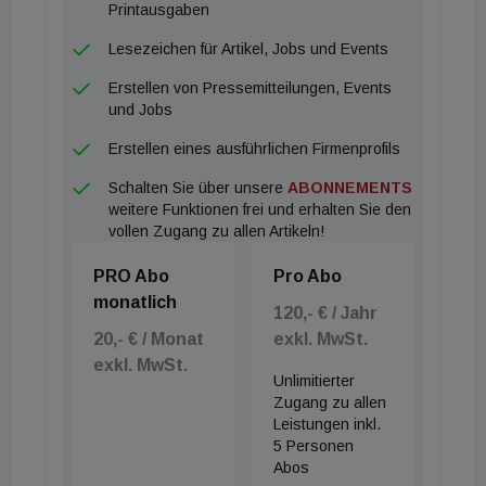
Transaktionsverhalten der Investoren ergeben. So
Printausgaben
sind wir in der Lage mit Hilfe einer individuell
Lesezeichen für Artikel, Jobs und Events
erzeugten ´Heatmap´ tagesaktuell die passenden
Erstellen von Pressemitteilungen, Events
Investoren zu identifizieren und diese diskret
und Jobs
anzusprechen.“
Erstellen eines ausführlichen Firmenprofils
Schalten Sie über unsere
ABONNEMENTS
weitere Funktionen frei und erhalten Sie den
vollen Zugang zu allen Artikeln!
PRO Abo
Pro Abo
monatlich
120,- € / Jahr
20,- € / Monat
exkl. MwSt.
exkl. MwSt.
Unlimitierter
Zugang zu allen
Leistungen inkl.
5 Personen
Abos