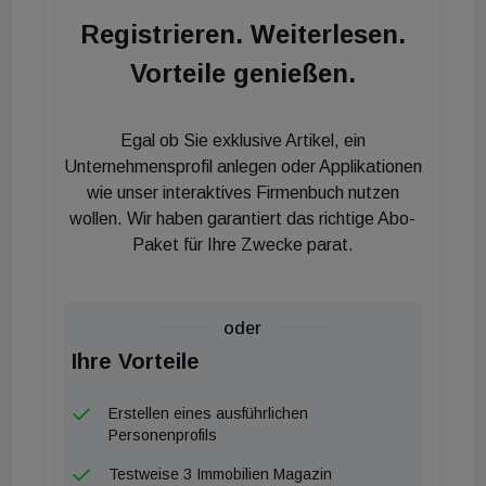
Projekt M30 schätzt Mihelic je nach Kaufpreis,
Registrieren. Weiterlesen.
Größe der Wohnung, Eigenmittelanteil und
Vorteile genießen.
Steuerprogression des Käufers ab rund 4,5 Prozent
aufwärts. Die Vermietung erfolgt nach dem
Richtwert, welcher in der Steiermark aktuell bei
Egal ob Sie exklusive Artikel, ein
8,02 Euro/m² Wohnfläche netto liegt. Zusätzlich
Unternehmensprofil anlegen oder Applikationen
werden 0,51 Euro/m² Wohnfläche
wie unser interaktives Firmenbuch nutzen
wollen. Wir haben garantiert das richtige Abo-
Instandhaltungsrücklage und 50 Euro/Monat netto
Paket für Ihre Zwecke parat.
für Küche, Keller und SAT verrechnet. Dies ergibt
etwa bei einer 40 m²-Wohnung eine Nettomiete von
9,78 Euro/m² Wohnfläche.
oder
Ihre Vorteile
Erstellen eines ausführlichen
Personenprofils
Testweise 3 Immobilien Magazin