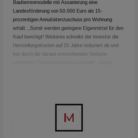
Bauherrenmodelle mit Assanierung eine
Landesförderung von 50.000 Euro als 15-
prozentigen Annuitätenzuschuss pro Wohnung
erhält. „Somit werden geringere Eigenmittel für den
Kauf benötigt! Weiteres schreibt der Investor die
Herstellungskosten auf 15 Jahre reduziert ab und
hat durch die daraus entstehenden Verluste
erhebliche Einkommenssteuervorteile“, erklärt
Karoline Mihelic von Top Living, die in Graz mit dem
Projekt M30 kleine Bauherrenmodelle anbietet. Das
Projekt liegt in der Nähe sämtlicher Grazer
Universitäten in der Moserhofgasse 30. Der
wesentliche Unterschied zum großen
Bauherrenmodell sei zudem, dass der Investor im
Grundbuch mit der jeweiligen Topnummer
eingetragen ist. Die Renditen für das Modell beim