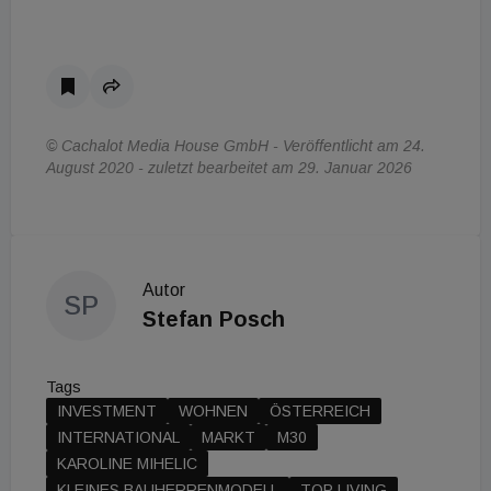
© Cachalot Media House GmbH - Veröffentlicht am 24.
August 2020 - zuletzt bearbeitet am 29. Januar 2026
Autor
SP
Stefan Posch
Tags
INVESTMENT
WOHNEN
ÖSTERREICH
INTERNATIONAL
MARKT
M30
KAROLINE MIHELIC
KLEINES BAUHERRENMODELL
TOP LIVING