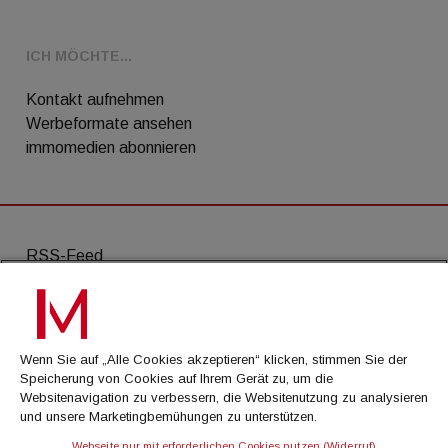
ICH MÖCHTE...
Kontakt aufnehmen
Werbeformate ansehen
immomedien abonnieren
RSS-Feed
AGB
Datenschutz
Wenn Sie auf „Alle Cookies akzeptieren“ klicken, stimmen Sie der
Kontakt
Speicherung von Cookies auf Ihrem Gerät zu, um die
Websitenavigation zu verbessern, die Websitenutzung zu analysieren
Impressum
und unsere Marketingbemühungen zu unterstützen.
Mediadaten
Webseite nur mit erforderlichen Cookies nutzen (Widerruf)