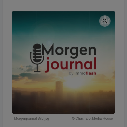
Morgenjournal Bild.jpg
© Chachalot Media House