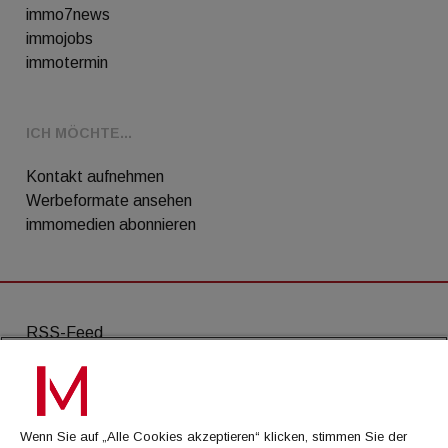
immo7news
immojobs
immotermin
ICH MÖCHTE...
Kontakt aufnehmen
Werbeformate ansehen
immomedien abonnieren
RSS-Feed
AGB
Datenschutz
Wenn Sie auf „Alle Cookies akzeptieren“ klicken, stimmen Sie der
Kontakt