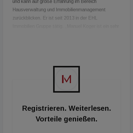
und kann auf große Erfahrung im Bereich
Hausverwaltung und Immobilienmanagement
zurückblicken. Er ist seit 2013 in der EHL
Immobilien Gruppe tätig. „Manuel Koger ist ein sehr
kundenorientierter sowie erfahrener und innovativer
Immobilienmanager. Mit ihm wird der
Geschäftsbereich Wohnen seinen Wachstumskurs
erfolgreich fortsetzen können“, so Geschäftsführer
Bruno Schwendinger.
Registrieren. Weiterlesen.
Vorteile genießen.