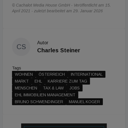
© Cachalot Media House GmbH - Veröffentlicht am 15.
April 2021 - zuletzt bearbeitet am 29. Januar 2026
Autor
CS
Charles Steiner
Tags
WOHNEN
ÖSTERREICH
INTERNATIONAL
MARKT
EHL
KARRIERE ZUM TAG
MENSCHEN
TAX & LAW
JOBS
EHL IMMOBILIEN MANAGEMENT
BRUNO SCHWENDINGER
MANUEL KOGER