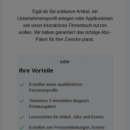
auf den aktuellsten Stand gebracht. Geplant ist
eine 6.800 m² große 880 kW-Photovoltaikanlage
Egal ob Sie exklusive Artikel, ein
auf dem Dach, die für die nachhaltige
Unternehmensprofil anlegen oder Applikationen
Energieversorgung des Centers sorgen wird. Als
wie unser interaktives Firmenbuch nutzen
wollen. Wir haben garantiert das richtige Abo-
Teil des Greenway-Projekts der Stadt Zagreb wird
Paket für Ihre Zwecke parat.
das Center an das längste Radwegnetz Europas
angebunden. Christoph Andexlinger, SES CEO:
„Wir setzen laufend Maßnahmen zur stetigen
oder
Weiterentwicklung und nachhaltigen Wertsteigerung
Ihre Vorteile
der von uns gemanagten Immobilien. Mit der
Investition in den Aus- und Umbau des King Cross
Erstellen eines ausführlichen
Shopping-Centers in Zagreb setzt SES ein
Personenprofils
wichtiges Zeichen für die Zukunft.“
Testweise 3 Immobilien Magazin
Printausgaben
Lesezeichen für Artikel, Jobs und Events
Erstellen von Pressemitteilungen, Events