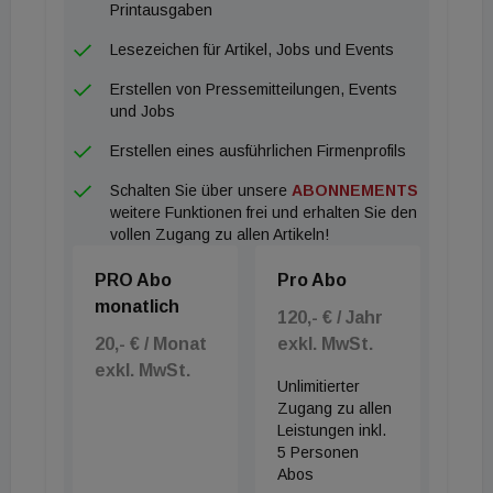
wichtigsten Herausforderungen und erste
Printausgaben
Lösungsansätze zu definieren. Die Konferenz bildet
Lesezeichen für Artikel, Jobs und Events
damit den Auftakt für einen mehrmonatigen
Erstellen von Pressemitteilungen, Events
Arbeitsprozess, an dessen Ende Handlungsfelder
und Jobs
und Perspektiven für die Zukunft des Bauens
Erstellen eines ausführlichen Firmenprofils
stehen. Diese werden auf einer
Schalten Sie über unsere
ABONNEMENTS
Abschlussveranstaltung Ende des Jahres einem
weitere Funktionen frei und erhalten Sie den
breiteren Fachpublikum präsentiert.
vollen Zugang zu allen Artikeln!
PRO Abo
Pro Abo
monatlich
120,- € / Jahr
20,- € / Monat
exkl. MwSt.
exkl. MwSt.
Unlimitierter
Zugang zu allen
Leistungen inkl.
5 Personen
Abos