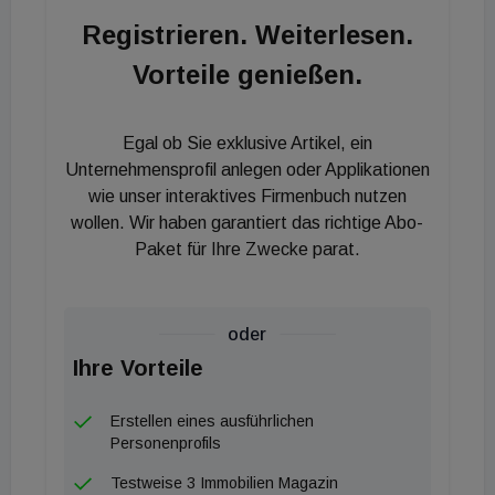
Krestas, Unterabteilungsleiter im
Registrieren. Weiterlesen.
Bundesministerium für Wohnen, Stadtentwicklung
Vorteile genießen.
und Bauwesen (BMWSB). "Eine höhere
Treibhausgaseffizienz im Lebenszyklus von
Gebäuden und Wohnhäusern ist von entscheidender
Egal ob Sie exklusive Artikel, ein
Bedeutung, wenn Deutschland seine
Unternehmensprofil anlegen oder Applikationen
Klimaschutzziele erreichen will. Diese von Vonovia
wie unser interaktives Firmenbuch nutzen
wollen. Wir haben garantiert das richtige Abo-
gemeinsam mit der Fraunhofer Allianz ins Leben
Paket für Ihre Zwecke parat.
gerufene Konferenz ist daher ein wichtiger Beitrag,
um nachhaltiges, ressourcenschonendes Bauen zu
ermöglichen und dauerhaft zu etablieren", so Lothar
oder
Fehn Krestas. In vier Workshops diskutieren
Ihre Vorteile
Vertreter aus Wirtschaft und Forschung zu den
Themen Herstellung von Baustoffen,
Erstellen eines ausführlichen
nachwachsende Rohstoffe, Kreislaufwirtschaft
Personenprofils
sowie Lieferketten und Logistik mit dem Ziel, die
Testweise 3 Immobilien Magazin