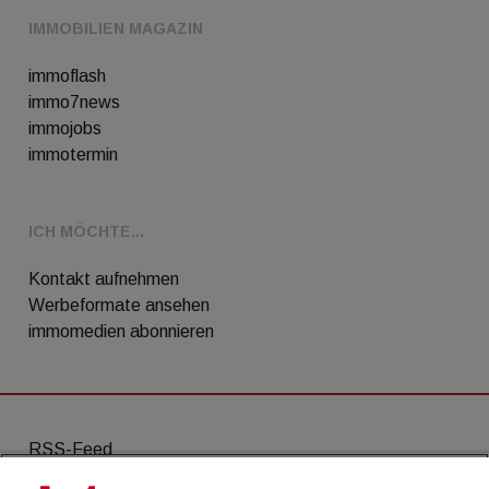
IMMOBILIEN MAGAZIN
immoflash
immo7news
immojobs
immotermin
ICH MÖCHTE...
Kontakt aufnehmen
Werbeformate ansehen
immomedien abonnieren
RSS-Feed
AGB