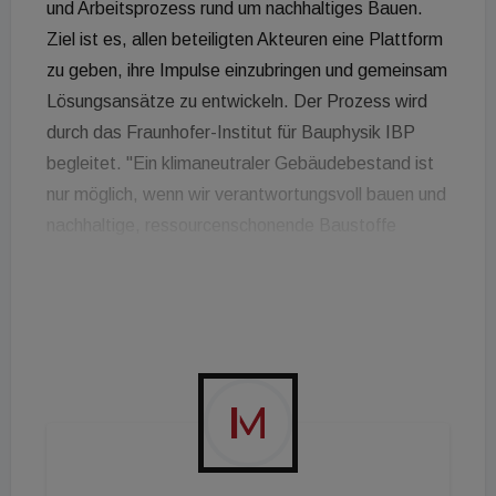
und Arbeitsprozess rund um nachhaltiges Bauen.
Ziel ist es, allen beteiligten Akteuren eine Plattform
zu geben, ihre Impulse einzubringen und gemeinsam
Lösungsansätze zu entwickeln. Der Prozess wird
durch das Fraunhofer-Institut für Bauphysik IBP
begleitet. "Ein klimaneutraler Gebäudebestand ist
nur möglich, wenn wir verantwortungsvoll bauen und
nachhaltige, ressourcenschonende Baustoffe
verwenden. Der gesamten Wohnungsbau- und
Immobilienwirtschaft wird dabei eine große
gesellschaftliche Verantwortung zuteil. Vonovia ist
entschlossen, hier einen aktiven Beitrag zum
nachhaltigen Bauen und Wohnen zu leisten", hebt
Rolf Buch, Vorstandsvorsitzender von Vonovia, die
Bedeutung der Konferenz hervor. Eröffnet wird die
Konferenz von Ministerialdirigent Lothar Fehn